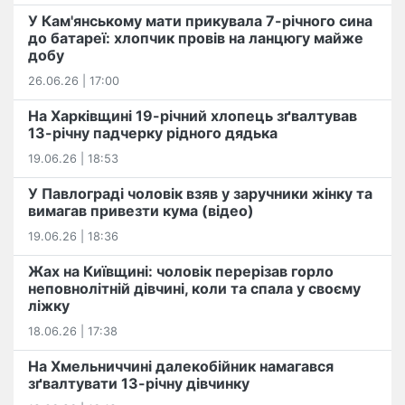
У Кам'янському мати прикувала 7-річного сина
до батареї: хлопчик провів на ланцюгу майже
добу
26.06.26 | 17:00
На Харківщині 19-річний хлопець​ ️зґвалтував
13-річну падчерку рідного дядька
19.06.26 | 18:53
У Павлограді чоловік взяв у заручники жінку та
вимагав привезти кума (відео)
19.06.26 | 18:36
Жах на Київщині: чоловік перерізав горло
неповнолітній дівчині, коли та спала у своєму
ліжку
18.06.26 | 17:38
На Хмельниччині далекобійник намагався
зґвалтувати 13-річну дівчинку