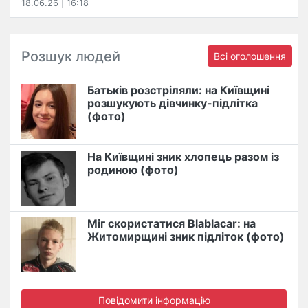
18.06.26 | 16:18
Розшук людей
Всі оголошення
Батьків розстріляли: на Київщині
розшукують дівчинку-підлітка
(фото)
На Київщині зник хлопець разом із
родиною (фото)
Міг скористатися Blablacar: на
Житомирщині зник підліток (фото)
Повідомити інформацію