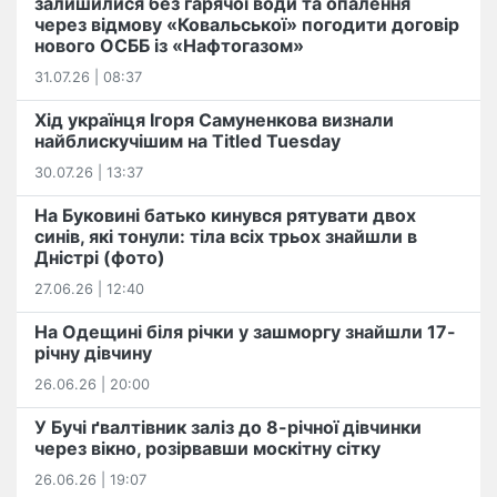
залишилися без гарячої води та опалення
через відмову «Ковальської» погодити договір
нового ОСББ із «Нафтогазом»
31.07.26 | 08:37
Хід українця Ігоря Самуненкова визнали
найблискучішим на Titled Tuesday
30.07.26 | 13:37
На Буковині батько кинувся рятувати двох
синів, які тонули: тіла всіх трьох знайшли в
Дністрі (фото)
27.06.26 | 12:40
На Одещині біля річки у зашморгу знайшли 17-
річну дівчину
26.06.26 | 20:00
У Бучі ґвалтівник заліз до 8-річної дівчинки
через вікно, розірвавши москітну сітку
26.06.26 | 19:07