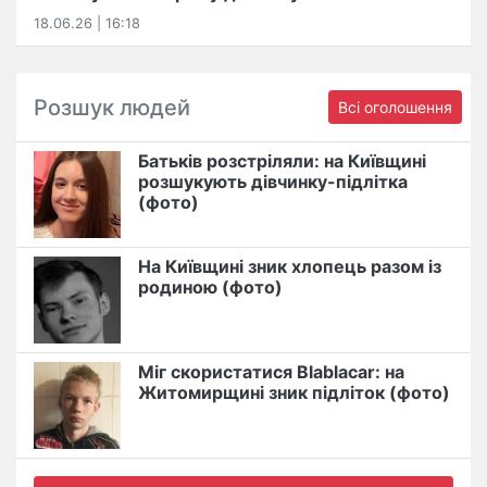
18.06.26 | 16:18
Розшук людей
Всі оголошення
Батьків розстріляли: на Київщині
розшукують дівчинку-підлітка
(фото)
На Київщині зник хлопець разом із
родиною (фото)
Міг скористатися Blablacar: на
Житомирщині зник підліток (фото)