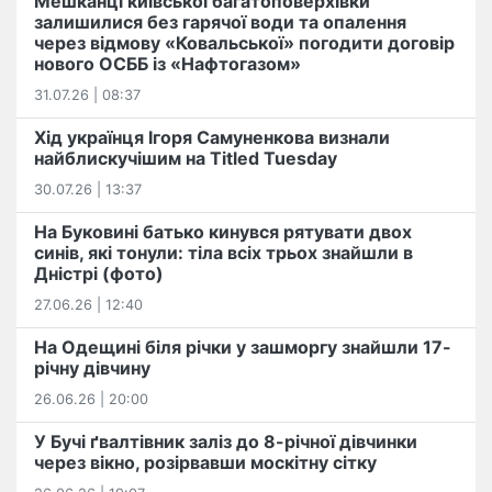
Мешканці київської багатоповерхівки
залишилися без гарячої води та опалення
через відмову «Ковальської» погодити договір
нового ОСББ із «Нафтогазом»
31.07.26 | 08:37
Хід українця Ігоря Самуненкова визнали
найблискучішим на Titled Tuesday
30.07.26 | 13:37
На Буковині батько кинувся рятувати двох
синів, які тонули: тіла всіх трьох знайшли в
Дністрі (фото)
27.06.26 | 12:40
На Одещині біля річки у зашморгу знайшли 17-
річну дівчину
26.06.26 | 20:00
У Бучі ґвалтівник заліз до 8-річної дівчинки
через вікно, розірвавши москітну сітку