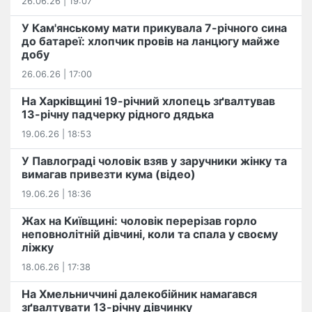
26.06.26 | 19:07
У Кам'янському мати прикувала 7-річного сина
до батареї: хлопчик провів на ланцюгу майже
добу
26.06.26 | 17:00
На Харківщині 19-річний хлопець​ ️зґвалтував
13-річну падчерку рідного дядька
19.06.26 | 18:53
У Павлограді чоловік взяв у заручники жінку та
вимагав привезти кума (відео)
19.06.26 | 18:36
Жах на Київщині: чоловік перерізав горло
неповнолітній дівчині, коли та спала у своєму
ліжку
18.06.26 | 17:38
На Хмельниччині далекобійник намагався
зґвалтувати 13-річну дівчинку