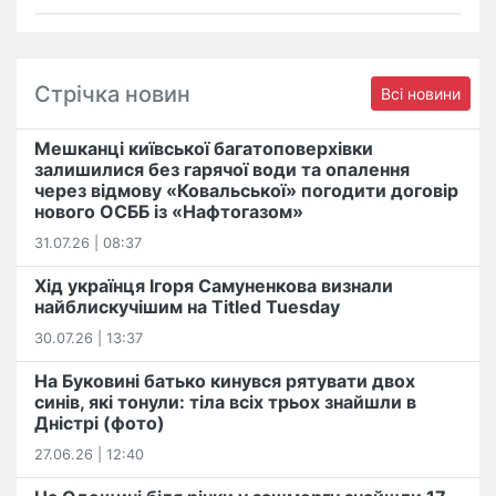
Стрічка новин
Всі новини
Мешканці київської багатоповерхівки
залишилися без гарячої води та опалення
через відмову «Ковальської» погодити договір
нового ОСББ із «Нафтогазом»
31.07.26 | 08:37
Хід українця Ігоря Самуненкова визнали
найблискучішим на Titled Tuesday
30.07.26 | 13:37
На Буковині батько кинувся рятувати двох
синів, які тонули: тіла всіх трьох знайшли в
Дністрі (фото)
27.06.26 | 12:40