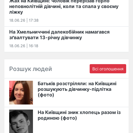
Жах на Київщині: чоловік перерізав горло
неповнолітній дівчині, коли та спала у своєму
ліжку
18.06.26 | 17:38
На Хмельниччині далекобійник намагався
зґвалтувати 13-річну дівчинку
18.06.26 | 16:18
Розшук людей
Всі оголошення
Батьків розстріляли: на Київщині
розшукують дівчинку-підлітка
(фото)
На Київщині зник хлопець разом із
родиною (фото)