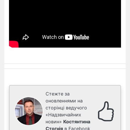
Стежте за
оновленнями на
сторінці ведучого
«Надзвичайних
новин»
Костянтина
Стогнія
в Facebook