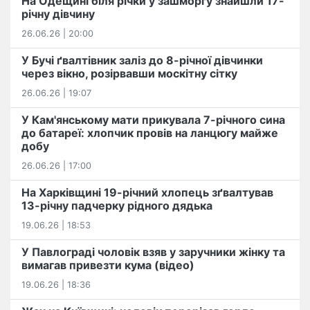
На Одещині біля річки у зашморгу знайшли 17-
річну дівчину
26.06.26 | 20:00
У Бучі ґвалтівник заліз до 8-річної дівчинки
через вікно, розірвавши москітну сітку
26.06.26 | 19:07
У Кам'янському мати прикувала 7-річного сина
до батареї: хлопчик провів на ланцюгу майже
добу
26.06.26 | 17:00
На Харківщині 19-річний хлопець​ ️зґвалтував
13-річну падчерку рідного дядька
19.06.26 | 18:53
У Павлограді чоловік взяв у заручники жінку та
вимагав привезти кума (відео)
19.06.26 | 18:36