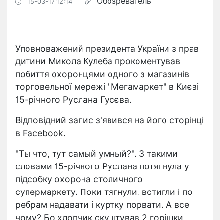
Обозреватель
15-03-17 12:14
Уповноважений президента України з прав
дитини Микола Кулеба прокоментував
побиття охоронцями одного з магазинів
торговельної мережі "Мегамаркет" в Києві
15-річного Руслана Гусєва.
Відповідний запис з'явився на його сторінці
в Facebook.
"Ты что, тут самый умный?". З такими
словами 15-річного Руслана потягнула у
підсобку охорона столичного
супермаркету. Поки тягнули, встигли і по
ребрам надавати і куртку порвати. А все
чому? Бо хлопчик скуштував 2 горішки,