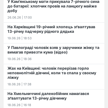
У Кам'янському мати прикувала 7-річного сина
до батареї: хлопчик провів на ланцюгу майже
добу
26.06.26 | 17:00
На Харківщині 19-річний хлопець​ ️зґвалтував
13-річну падчерку рідного дядька
19.06.26 | 18:53
У Павлограді чоловік взяв у заручники жінку та
вимагав привезти кума (відео)
19.06.26 | 18:36
Жах на Київщині: чоловік перерізав горло
неповнолітній дівчині, коли та спала у своєму
ліжку
18.06.26 | 17:38
На Хмельниччині далекобійник намагався
зґвалтувати 13-річну дівчинку
18.06.26 | 16:18