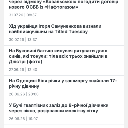
через відмову «Ковальської» погодити договір
нового ОСББ із «Нафтогазом»
31.07.26 | 08:37
Хід українця Ігоря Самуненкова визнали
найблискучішим на Titled Tuesday
30.07.26 | 13:37
На Буковині батько кинувся рятувати двох
синів, які тонули: тіла всіх трьох знайшли в
Дністрі (фото)
27.06.26 | 12:40
На Одещині біля річки у зашморгу знайшли 17-
річну дівчину
26.06.26 | 20:00
У Бучі ґвалтівник заліз до 8-річної дівчинки
через вікно, розірвавши москітну сітку
26.06.26 | 19:07