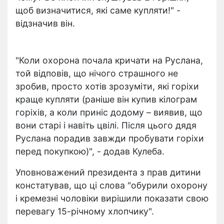
щоб визначитися, які саме купляти!" -
відзначив він.
"Коли охорона почала кричати на Руслана,
той відповів, що нічого страшного не
зробив, просто хотів зрозуміти, які горіхи
краще купляти (раніше він купив кілограм
горіхів, а коли приніс додому – виявив, що
вони старі і навіть цвілі. Після цього дядя
Руслана порадив завжди пробувати горіхи
перед покупкою)", - додав Кулеба.
Уповноважений президента з прав дитини
констатував, що ці слова "обурили охорону
і кремезні чоловіки вирішили показати свою
перевагу 15-річному хлопчику".