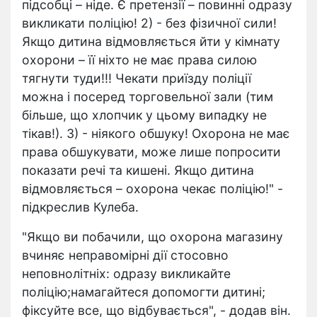
підсобці – ніде. Є претензії – повинні одразу
викликати поліцію! 2) - без фізичної сили!
Якщо дитина відмовляється йти у кімнату
охорони – її ніхто не має права силою
тягнути туди!!! Чекати приїзду поліції
можна і посеред торговельної зали (тим
більше, що хлопчик у цьому випадку не
тікав!). 3) - ніякого обшуку! Охорона не має
права обшукувати, може лише попросити
показати речі та кишені. Якщо дитина
відмовляється – охорона чекає поліцію!" -
підкреслив Кулеба.
"Якщо ви побачили, що охорона магазину
вчиняє неправомірні дії стосовно
неповнолітніх: одразу викликайте
поліцію;намагайтеся допомогти дитині;
фіксуйте все, що відбувається", - додав він.