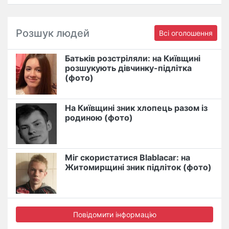
Розшук людей
Всі оголошення
Батьків розстріляли: на Київщині
розшукують дівчинку-підлітка
(фото)
На Київщині зник хлопець разом із
родиною (фото)
Міг скористатися Blablacar: на
Житомирщині зник підліток (фото)
Повідомити інформацію