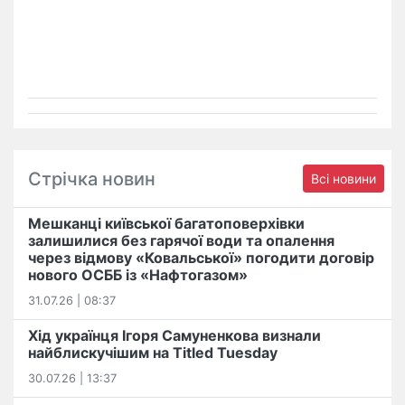
Стрічка новин
Всі новини
Мешканці київської багатоповерхівки
залишилися без гарячої води та опалення
через відмову «Ковальської» погодити договір
нового ОСББ із «Нафтогазом»
31.07.26 | 08:37
Хід українця Ігоря Самуненкова визнали
найблискучішим на Titled Tuesday
30.07.26 | 13:37