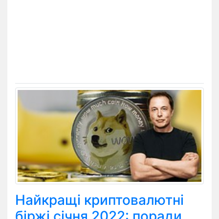
Найкращі криптовалютні
біржі січня 2022: поради