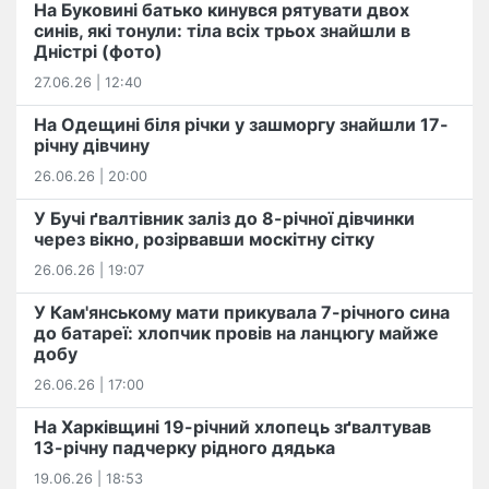
На Буковині батько кинувся рятувати двох
синів, які тонули: тіла всіх трьох знайшли в
Дністрі (фото)
27.06.26 | 12:40
На Одещині біля річки у зашморгу знайшли 17-
річну дівчину
26.06.26 | 20:00
У Бучі ґвалтівник заліз до 8-річної дівчинки
через вікно, розірвавши москітну сітку
26.06.26 | 19:07
У Кам'янському мати прикувала 7-річного сина
до батареї: хлопчик провів на ланцюгу майже
добу
26.06.26 | 17:00
На Харківщині 19-річний хлопець​ ️зґвалтував
13-річну падчерку рідного дядька
19.06.26 | 18:53