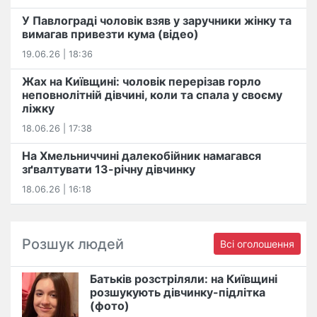
У Павлограді чоловік взяв у заручники жінку та
вимагав привезти кума (відео)
19.06.26 | 18:36
Жах на Київщині: чоловік перерізав горло
неповнолітній дівчині, коли та спала у своєму
ліжку
18.06.26 | 17:38
На Хмельниччині далекобійник намагався
зґвалтувати 13-річну дівчинку
18.06.26 | 16:18
Розшук людей
Всі оголошення
Батьків розстріляли: на Київщині
розшукують дівчинку-підлітка
(фото)