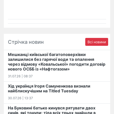
Стрічка новин
Всі новини
Мешканці київської багатоповерхівки
залишилися без гарячої води та опалення
через відмову «Ковальської» погодити договір
нового ОСББ із «Нафтогазом»
31.07.26 | 08:37
Хід українця Ігоря Самуненкова визнали
найблискучішим на Titled Tuesday
30.07.26 | 13:37
На Буковині батько кинувся рятувати двох
синів, які тонули: тіла всіх трьох знайшли в