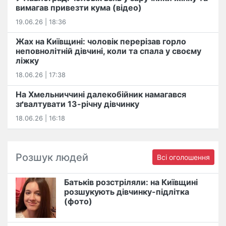
вимагав привезти кума (відео)
19.06.26 | 18:36
Жах на Київщині: чоловік перерізав горло
неповнолітній дівчині, коли та спала у своєму
ліжку
18.06.26 | 17:38
На Хмельниччині далекобійник намагався
зґвалтувати 13-річну дівчинку
18.06.26 | 16:18
Розшук людей
Всі оголошення
Батьків розстріляли: на Київщині
розшукують дівчинку-підлітка
(фото)