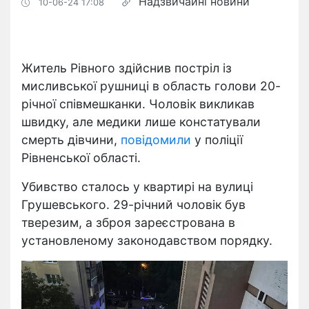
Надзвичайні новини
10-06-24 17:08
Житель Рівного здійснив постріл із
мисливської рушниці в область голови 20-
річної співмешканки. Чоловік викликав
швидку, але медики лише констатували
смерть дівчини,
повідомили
у поліції
Рівненської області.
Убивство сталось у квартирі на вулиці
Грушевського. 29-річний чоловік був
тверезим, а зброя зареєстрована в
установленому законодавством порядку
.