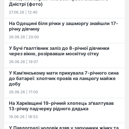
Дністрі (фото)
27.06.26 | 12:40
На Одещині біля річки у зашморгу знайшли 17-
річну дівчину
26.06.26 | 20:00
У Бучі ґвалтівник заліз до 8-річної дівчинки
через вікно, розірвавши москітну сітку
26.06.26 | 19:07
У Кам'янському мати прикувала 7-річного сина
до батареї: хлопчик провів на ланцюгу майже
добу
26.06.26 | 17:00
На Харківщині 19-річний хлопець​ ️зґвалтував
13-річну падчерку рідного дядька
19.06.26 | 18:53
У Павлограді чоловік взяв у заручники жінку та