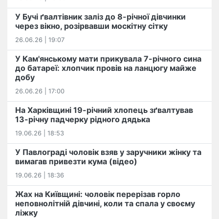
У Бучі ґвалтівник заліз до 8-річної дівчинки
через вікно, розірвавши москітну сітку
26.06.26 | 19:07
У Кам'янському мати прикувала 7-річного сина
до батареї: хлопчик провів на ланцюгу майже
добу
26.06.26 | 17:00
На Харківщині 19-річний хлопець​ ️зґвалтував
13-річну падчерку рідного дядька
19.06.26 | 18:53
У Павлограді чоловік взяв у заручники жінку та
вимагав привезти кума (відео)
19.06.26 | 18:36
Жах на Київщині: чоловік перерізав горло
неповнолітній дівчині, коли та спала у своєму
ліжку