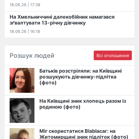
18.06.26 | 17:38
На Хмельниччині далекобійник намагався
зґвалтувати 13-річну дівчинку
18.06.26 | 16:18
Розшук людей
Всі оголошення
Батьків розстріляли: на Київщині
розшукують дівчинку-підлітка
(фото)
На Київщині зник хлопець разом із
родиною (фото)
Міг скористатися Blablacar: на
Житомирщині зник підліток (фото)