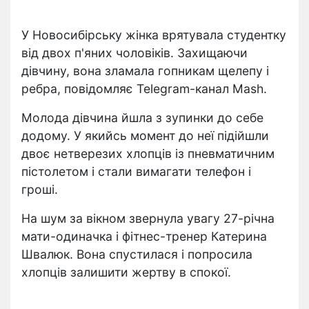
У Новосибірську жінка врятувала студентку
від двох п'яних чоловіків. Захищаючи
дівчину, вона зламала гопникам щелепу і
ребра, повідомляє Telegram-канал Mash.
Молода дівчина йшла з зупинки до себе
додому. У якийсь момент до неї підійшли
двоє нетверезих хлопців із пневматичним
пістолетом і стали вимагати телефон і
гроші.
На шум за вікном звернула увагу 27-річна
мати-одиначка і фітнес-тренер Катерина
Швалюк. Вона спустилася і попросила
хлопців залишити жертву в спокої.