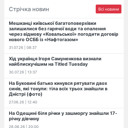
Стрічка новин
Всі новини
Мешканці київської багатоповерхівки
залишилися без гарячої води та опалення
через відмову «Ковальської» погодити договір
нового ОСББ із «Нафтогазом»
31.07.26 | 08:37
Хід українця Ігоря Самуненкова визнали
найблискучішим на Titled Tuesday
30.07.26 | 13:37
На Буковині батько кинувся рятувати двох
синів, які тонули: тіла всіх трьох знайшли в
Дністрі (фото)
27.06.26 | 12:40
На Одещині біля річки у зашморгу знайшли 17-
річну дівчину
26.06.26 | 20:00