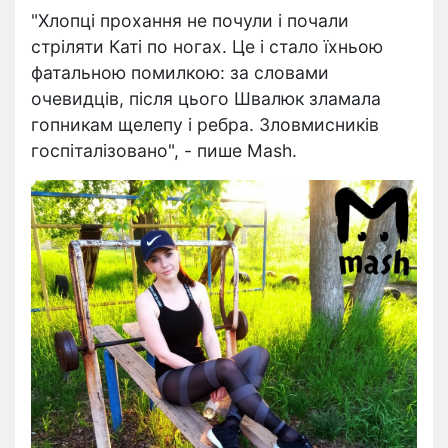
"Хлопці прохання не почули і почали
стріляти Каті по ногах. Це і стало їхньою
фатальною помилкою: за словами
очевидців, після цього Швалюк зламала
гопникам щелепу і ребра. Зловмисників
госпіталізовано", - пише Mash.