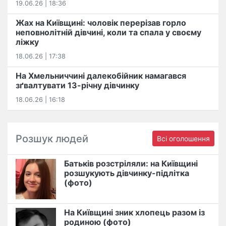
19.06.26 | 18:36
Жах на Київщині: чоловік перерізав горло
неповнолітній дівчині, коли та спала у своєму
ліжку
18.06.26 | 17:38
На Хмельниччині далекобійник намагався
зґвалтувати 13-річну дівчинку
18.06.26 | 16:18
Розшук людей
Всі оголошення
Батьків розстріляли: на Київщині
розшукують дівчинку-підлітка
(фото)
На Київщині зник хлопець разом із
родиною (фото)