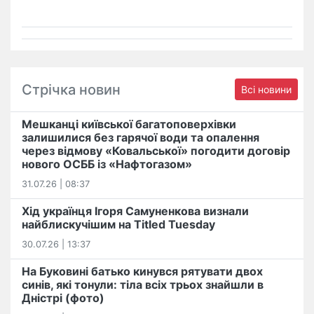
Стрічка новин
Всі новини
Мешканці київської багатоповерхівки
залишилися без гарячої води та опалення
через відмову «Ковальської» погодити договір
нового ОСББ із «Нафтогазом»
31.07.26 | 08:37
Хід українця Ігоря Самуненкова визнали
найблискучішим на Titled Tuesday
30.07.26 | 13:37
На Буковині батько кинувся рятувати двох
синів, які тонули: тіла всіх трьох знайшли в
Дністрі (фото)