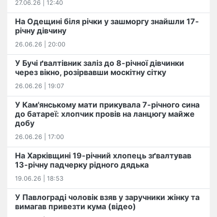
27.06.26 | 12:40
На Одещині біля річки у зашморгу знайшли 17-
річну дівчину
26.06.26 | 20:00
У Бучі ґвалтівник заліз до 8-річної дівчинки
через вікно, розірвавши москітну сітку
26.06.26 | 19:07
У Кам'янському мати прикувала 7-річного сина
до батареї: хлопчик провів на ланцюгу майже
добу
26.06.26 | 17:00
На Харківщині 19-річний хлопець​ ️зґвалтував
13-річну падчерку рідного дядька
19.06.26 | 18:53
У Павлограді чоловік взяв у заручники жінку та
вимагав привезти кума (відео)