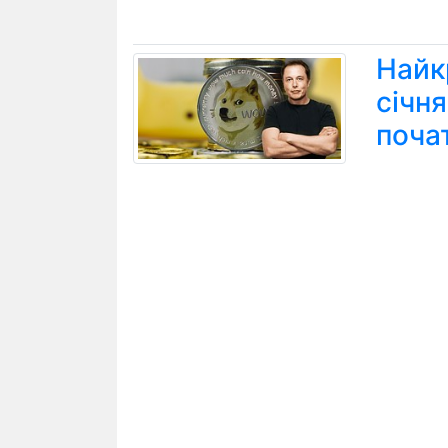
Найк
січн
поча