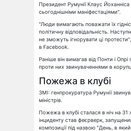
Президент Румунії Клаус Йоханніса
сьогоднішніми маніфестаціями".
"Люди вимагають поважати їх гідніс
політичну відповідальність. Наступн
не зможуть ігнорувати ці протести",
в Facebook.
Раніше він вимагав від Понти і Опрі 
проти них звинуваченнями в корупц
Пожежа в клубі
ЗМІ: генпрокуратура Румунії звину
міністрів.
Пожежа в клубі сталася в ніч на 3
інциденту став феєрверк, запущени
композиції під назвою "День, в яки