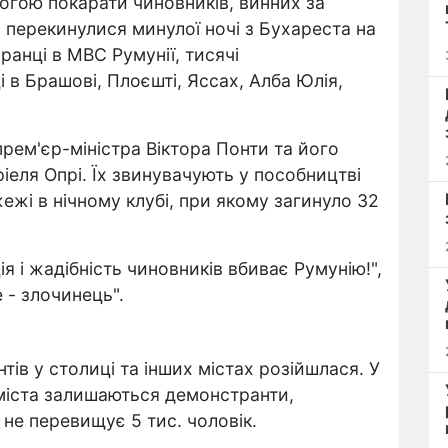
могою покарати чиновників, винних за
, перекинулися минулої ночі з Бухареста на
вранці в МВС Румунії, тисячі
 в Брашові, Плоєшті, Яссах, Алба Юлія,
рем'єр-міністра Віктора Понти та його
іеля Опрі. Їх звинувачують у пособництві
ежі в нічному клубі, при якому загинуло 32
я і жадібність чиновників вбиває Румунію!",
е - злочинець".
тів у столиці та інших містах розійшлася. У
 міста залишаються демонстранти,
, не перевищує 5 тис. чоловік.