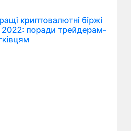
ращі криптовалютні біржі
я 2022: поради трейдерам-
тківцям