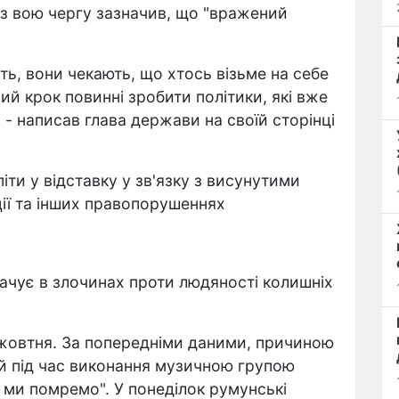
 з вою чергу зазначив, що "вражений
ть, вони чекають, що хтось візьме на себе
ий крок повинні зробити політики, які вже
 - написав глава держави на своїй сторінці
піти у відставку у зв'язку з висунутими
ії та інших правопорушеннях
вачує в злочинах проти людяності колишніх
1 жовтня. За попередніми даними, причиною
й під час виконання музичною групою
й ми помремо". У понеділок румунські