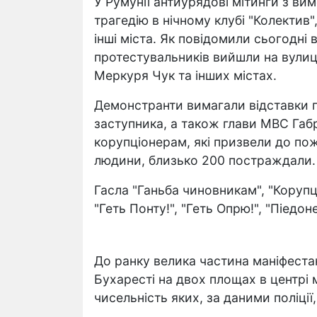
У Румунії антиурядові мітинги з ви
трагедію в нічному клубі "Колектив"
інші міста. Як повідомили сьогодні 
протестувальників вийшли на вулиці
Меркуря Чук та інших містах.
Демонстранти вимагали відставки п
заступника, а також глави МВС Габр
корупціонерам, які призвели до пож
людини, близько 200 постраждали.
Гасла "Ганьба чиновникам", "Корупці
"Геть Понту!", "Геть Опрю!", "Піедон
До ранку велика частина маніфестан
Бухаресті на двох площах в центрі
чисельність яких, за даними поліції