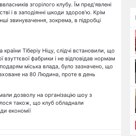
власників згорілого клубу. Їм пред'явлені
ві і в заподіянні шкоди здоров'ю. Крім
інші звинувачення, зокрема, в підробці
країни Тіберіу Ніцу, слідчі встановили, що
ої взуттєвої фабрики і не відповідав нормам
сподарям міська влада, було зазначено, що
ховане на 80 Людина, проте в день
мали дозволу на організацію шоу з
алося також, що клуб обладнали
ди економії