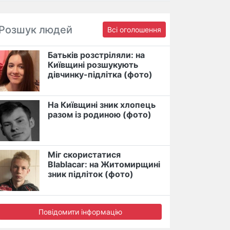
Розшук людей
Всі оголошення
Батьків розстріляли: на
Київщині розшукують
дівчинку-підлітка (фото)
На Київщині зник хлопець
разом із родиною (фото)
Міг скористатися
Blablacar: на Житомирщині
зник підліток (фото)
Повідомити інформацію