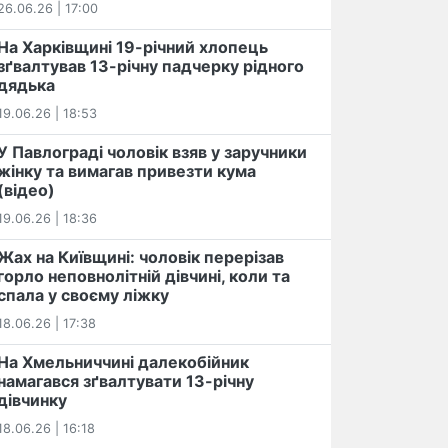
26.06.26 | 17:00
На Харківщині 19-річний хлопець​
️зґвалтував 13-річну падчерку рідного
дядька
19.06.26 | 18:53
У Павлограді чоловік взяв у заручники
жінку та вимагав привезти кума
(відео)
19.06.26 | 18:36
Жах на Київщині: чоловік перерізав
горло неповнолітній дівчині, коли та
спала у своєму ліжку
18.06.26 | 17:38
На Хмельниччині далекобійник
намагався зґвалтувати 13-річну
дівчинку
18.06.26 | 16:18