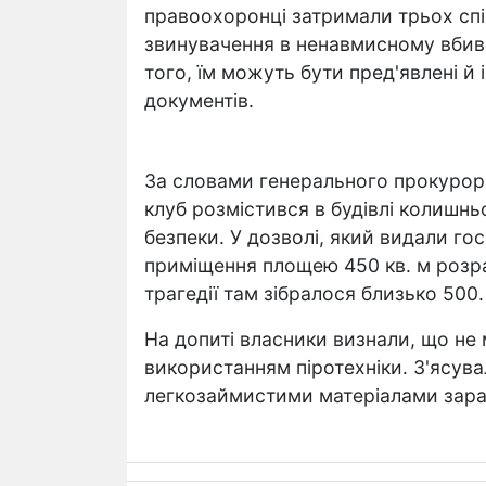
правоохоронці затримали трьох спів
звинувачення в ненавмисному вбивст
того, їм можуть бути пред'явлені й 
документів.
За словами генерального прокурора 
клуб розмістився в будівлі колишнь
безпеки. У дозволі, який видали го
приміщення площею 450 кв. м розра
трагедії там зібралося близько 500.
На допиті власники визнали, що не 
використанням піротехніки. З'ясув
легкозаймистими матеріалами зара