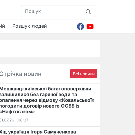
ій
Розшук людей
Стрічка новин
Всі новини
Мешканці київської багатоповерхівки
залишилися без гарячої води та
опалення через відмову «Ковальської»
погодити договір нового ОСББ із
«Нафтогазом»
31.07.26 | 08:37
Хід українця Ігоря Самуненкова