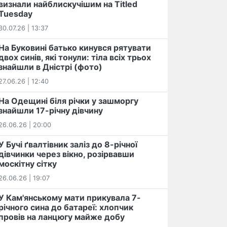
визнали найблискучішим на Titled
Tuesday
30.07.26 | 13:37
На Буковині батько кинувся рятувати
двох синів, які тонули: тіла всіх трьох
знайшли в Дністрі (фото)
27.06.26 | 12:40
На Одещині біля річки у зашморгу
знайшли 17-річну дівчину
26.06.26 | 20:00
У Бучі ґвалтівник заліз до 8-річної
дівчинки через вікно, розірвавши
москітну сітку
26.06.26 | 19:07
У Кам'янському мати прикувала 7-
річного сина до батареї: хлопчик
провів на ланцюгу майже добу