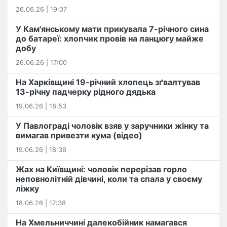
26.06.26 | 19:07
У Кам'янському мати прикувала 7-річного сина
до батареї: хлопчик провів на ланцюгу майже
добу
26.06.26 | 17:00
На Харківщині 19-річний хлопець​ ️зґвалтував
13-річну падчерку рідного дядька
19.06.26 | 18:53
У Павлограді чоловік взяв у заручники жінку та
вимагав привезти кума (відео)
19.06.26 | 18:36
Жах на Київщині: чоловік перерізав горло
неповнолітній дівчині, коли та спала у своєму
ліжку
18.06.26 | 17:38
На Хмельниччині далекобійник намагався