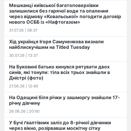
Мешканці київської багатоповерхівки
залишилися без гарячої води та опалення
через відмову «Ковальської» погодити договір
нового ОСББ із «Нафтогазом»
31.07.26 | 08:37
Хід українця Ігоря Самуненкова визнали
найблискучішим на Titled Tuesday
30.07.26 | 13:37
На Буковині батько кинувся рятувати двох
синів, які тонули: тіла всіх трьох знайшли в
Дністрі (фото)
27.06.26 | 12:40
На Одещині біля річки у зашморгу знайшли 17-
річну дівчину
26.06.26 | 20:00
У Бучі ґвалтівник заліз до 8-річної дівчинки
через вікно, розірвавши москітну сітку