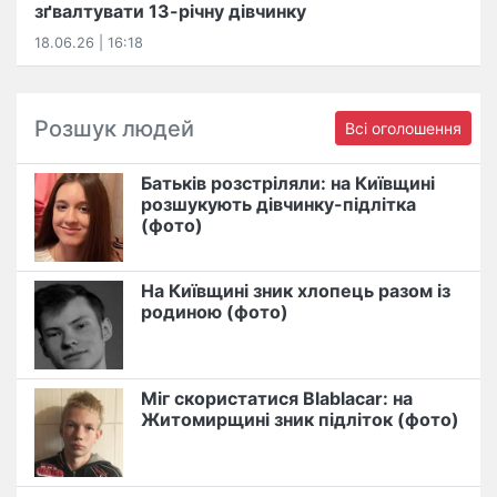
зґвалтувати 13-річну дівчинку
18.06.26 | 16:18
Розшук людей
Всі оголошення
Батьків розстріляли: на Київщині
розшукують дівчинку-підлітка
(фото)
На Київщині зник хлопець разом із
родиною (фото)
Міг скористатися Blablacar: на
Житомирщині зник підліток (фото)