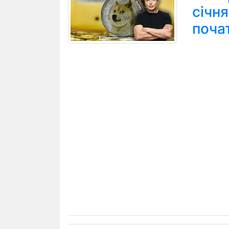
січн
поча