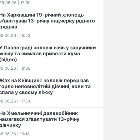
26.06.26 | 17:00
На Харківщині 19-річний хлопець​
️зґвалтував 13-річну падчерку рідного
дядька
19.06.26 | 18:53
У Павлограді чоловік взяв у заручники
жінку та вимагав привезти кума
(відео)
19.06.26 | 18:36
Жах на Київщині: чоловік перерізав
горло неповнолітній дівчині, коли та
спала у своєму ліжку
18.06.26 | 17:38
На Хмельниччині далекобійник
намагався зґвалтувати 13-річну
дівчинку
18.06.26 | 16:18