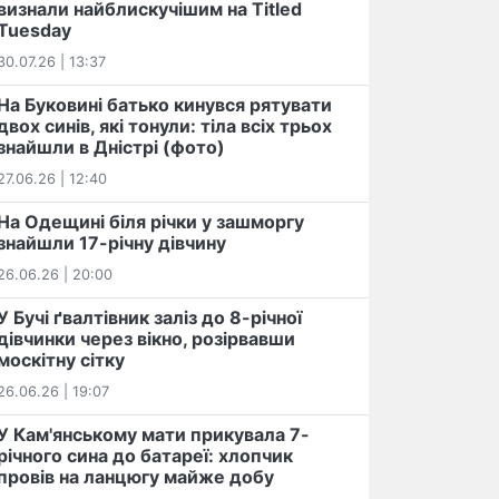
визнали найблискучішим на Titled
Tuesday
30.07.26 | 13:37
На Буковині батько кинувся рятувати
двох синів, які тонули: тіла всіх трьох
знайшли в Дністрі (фото)
27.06.26 | 12:40
На Одещині біля річки у зашморгу
знайшли 17-річну дівчину
26.06.26 | 20:00
У Бучі ґвалтівник заліз до 8-річної
дівчинки через вікно, розірвавши
москітну сітку
26.06.26 | 19:07
У Кам'янському мати прикувала 7-
річного сина до батареї: хлопчик
провів на ланцюгу майже добу