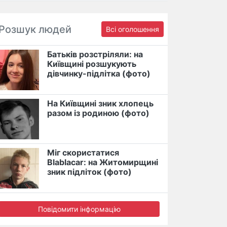
Розшук людей
Всі оголошення
Батьків розстріляли: на
Київщині розшукують
дівчинку-підлітка (фото)
На Київщині зник хлопець
разом із родиною (фото)
Міг скористатися
Blablacar: на Житомирщині
зник підліток (фото)
Повідомити інформацію