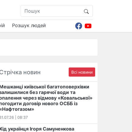
ій
Розшук людей
Стрічка новин
Всі новини
Мешканці київської багатоповерхівки
залишилися без гарячої води та
опалення через відмову «Ковальської»
погодити договір нового ОСББ із
«Нафтогазом»
31.07.26 | 08:37
Хід українця Ігоря Самуненкова