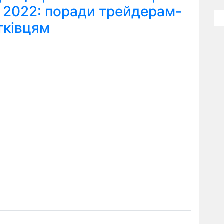
я 2022: поради трейдерам-
тківцям