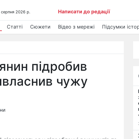
Написати до редації
 серпня 2026 р.
Статті
Сюжети
Відео з мережі
Підсумки істор
'янин підробив
ивласнив чужу
ини