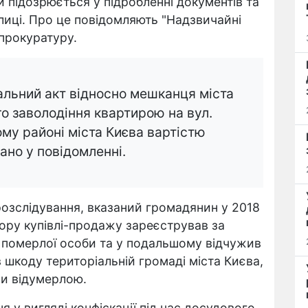
й підозрюється у підробленні документів та
лиці. Про це повідомляють "Надзвичайні
прокуратуру.
альний акт відносно мешканця міста
о заволодіння квартирою на вул.
му районі міста Києва вартістю
зано у повідомленні.
розслідування, вказаний громадянин у 2018
вору купівлі-продажу зареєстрував за
 померлої особи та у подальшому відчужив
ав шкоду територіальній громаді міста Києва,
ни відумерлою.
 у вигляді конфіскації під час досудового