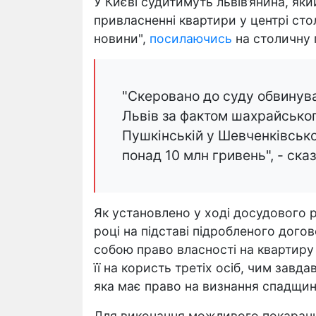
У Києві судитимуть львів’янина, яки
привласненні квартири у центрі сто
новини",
посилаючись
на столичну 
"Скеровано до суду обвинув
Львів за фактом шахрайськог
Пушкінській у Шевченківсько
понад 10 млн гривень", - ска
Як установлено у ході досудового 
році на підставі підробленого дого
собою право власності на квартиру
її на користь третіх осіб, чим завд
яка має право на визнання спадщи
Для виконання можливого покарання