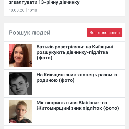
зґвалтувати 13-річну дівчинку
18.06.26 | 16:18
Розшук людей
Всі оголошення
Батьків розстріляли: на Київщині
розшукують дівчинку-підлітка
(фото)
На Київщині зник хлопець разом із
родиною (фото)
Міг скористатися Blablacar: на
Житомирщині зник підліток (фото)