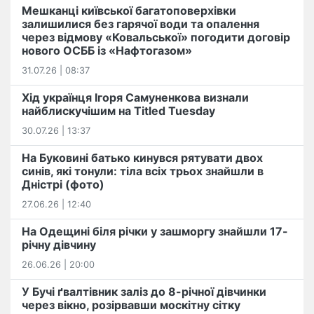
Мешканці київської багатоповерхівки
залишилися без гарячої води та опалення
через відмову «Ковальської» погодити договір
нового ОСББ із «Нафтогазом»
31.07.26 | 08:37
Хід українця Ігоря Самуненкова визнали
найблискучішим на Titled Tuesday
30.07.26 | 13:37
На Буковині батько кинувся рятувати двох
синів, які тонули: тіла всіх трьох знайшли в
Дністрі (фото)
27.06.26 | 12:40
На Одещині біля річки у зашморгу знайшли 17-
річну дівчину
26.06.26 | 20:00
У Бучі ґвалтівник заліз до 8-річної дівчинки
через вікно, розірвавши москітну сітку