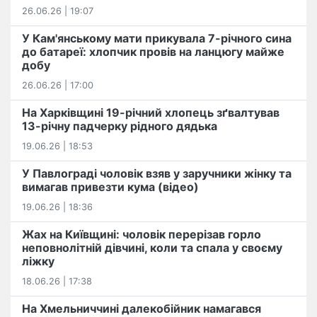
26.06.26 | 19:07
У Кам'янському мати прикувала 7-річного сина
до батареї: хлопчик провів на ланцюгу майже
добу
26.06.26 | 17:00
На Харківщині 19-річний хлопець​ ️зґвалтував
13-річну падчерку рідного дядька
19.06.26 | 18:53
У Павлограді чоловік взяв у заручники жінку та
вимагав привезти кума (відео)
19.06.26 | 18:36
Жах на Київщині: чоловік перерізав горло
неповнолітній дівчині, коли та спала у своєму
ліжку
18.06.26 | 17:38
На Хмельниччині далекобійник намагався