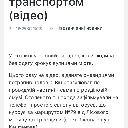
транспортом
(відео)
Надзвичайні новини
16-06-21 15:10
У столиці черговий випадок, коли людина
без одягу крокує вулицями міста.
Цього разу на відео, відзняте очевидцями,
потрапив чоловік. Він розгулював по
проїжджій частині - саме по розділовій
смузі. Оголеного пішохода зафільмували
на
телефон просто з салону автобуса, що
курсує за маршрутом №79 від Лісового
масиву до Троєщини (ст. м. Лісова - вул.
Каштанова).