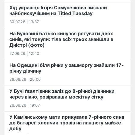
Хід українця Ігоря Самуненкова визнали
найблискучішим на Titled Tuesday
30.07.26 | 13:37
На Буковині батько кинувся рятувати двох
синів, які тонули: тіла всіх трьох знайшли в
Дністрі (фото)
27.06.26 | 12:40
На Одещині біля річки у зашморгу знайшли 17-
річну дівчину
26.06.26 | 20:00
У Бучі ґвалтівник заліз до 8-річної дівчинки
через вікно, розірвавши москітну сітку
26.06.26 | 19:07
У Кам'янському мати прикувала 7-річного сина
до батареї: хлопчик провів на ланцюгу майже
добу