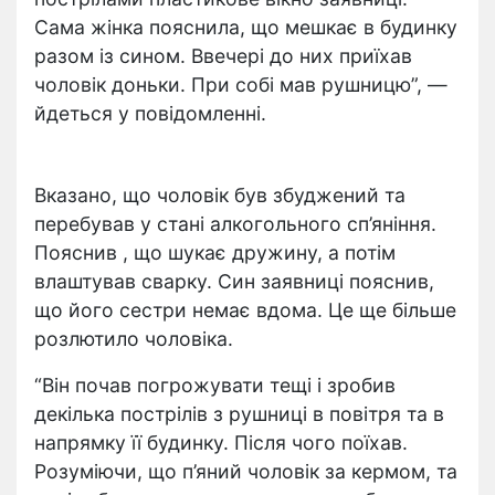
Сама жінка пояснила, що мешкає в будинку
разом із сином. Ввечері до них приїхав
чоловік доньки. При собі мав рушницю”, —
йдеться у повідомленні.
Вказано, що чоловік був збуджений та
перебував у стані алкогольного сп’яніння.
Пояснив , що шукає дружину, а потім
влаштував сварку. Син заявниці пояснив,
що його сестри немає вдома. Це ще більше
розлютило чоловіка.
“Він почав погрожувати тещі і зробив
декілька пострілів з рушниці в повітря та в
напрямку її будинку. Після чого поїхав.
Розуміючи, що п’яний чоловік за кермом, та