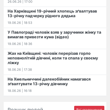
26.06.26 | 17:00
На Харківщині 19-річний хлопець​ ️зґвалтував
13-річну падчерку рідного дядька
19.06.26 | 18:53
У Павлограді чоловік взяв у заручники жінку та
вимагав привезти кума (відео)
19.06.26 | 18:36
Жах на Київщині: чоловік перерізав горло
неповнолітній дівчині, коли та спала у своєму
ліжку
18.06.26 | 17:38
На Хмельниччині далекобійник намагався
зґвалтувати 13-річну дівчинку
18.06.26 | 16:18
Розшук людей
Всі оголошення