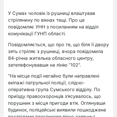
У Сумах чоловік із рушниці влаштував
стрілянину по вікнах тещі. Про це
повідомляє УНН з посиланням на відділ
комунікації ГУНП області.
Повідомляється, що про те, що біля її двору
зять стріляє з рушниці, вчора повідомила
84-річна жителька обласного центру,
зателефонувавши на лінію “102”.
“На місце події негайно були направлені
екіпажі патрульної поліції, слідчо-
оперативна група Сумського відділу. По
приїзду правоохоронців з’ясувалось, що
порушник з місця пригоди втік. Оглянувши
будинок, поліцейські виявили пошкоджене
пострілами пластикове вікно заявниці.