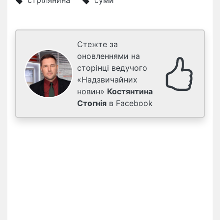
стрілянина
суми
Стежте за
оновленнями на
сторінці ведучого
«Надзвичайних
новин»
Костянтина
Стогнія
в Facebook