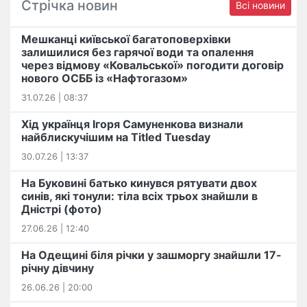
Стрічка новин
Всі новини
Мешканці київської багатоповерхівки
залишилися без гарячої води та опалення
через відмову «Ковальської» погодити договір
нового ОСББ із «Нафтогазом»
31.07.26 | 08:37
Хід українця Ігоря Самуненкова визнали
найблискучішим на Titled Tuesday
30.07.26 | 13:37
На Буковині батько кинувся рятувати двох
синів, які тонули: тіла всіх трьох знайшли в
Дністрі (фото)
27.06.26 | 12:40
На Одещині біля річки у зашморгу знайшли 17-
річну дівчину
26.06.26 | 20:00