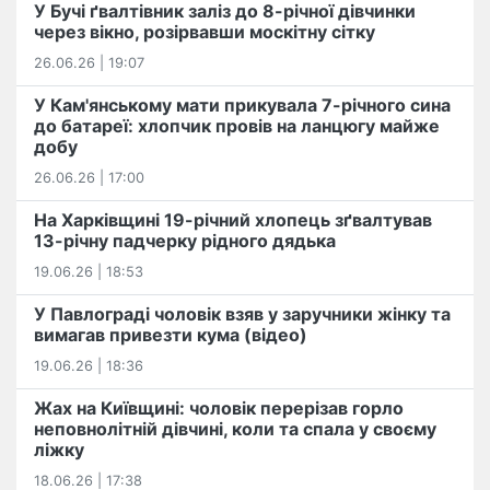
У Бучі ґвалтівник заліз до 8-річної дівчинки
через вікно, розірвавши москітну сітку
26.06.26 | 19:07
У Кам'янському мати прикувала 7-річного сина
до батареї: хлопчик провів на ланцюгу майже
добу
26.06.26 | 17:00
На Харківщині 19-річний хлопець​ ️зґвалтував
13-річну падчерку рідного дядька
19.06.26 | 18:53
У Павлограді чоловік взяв у заручники жінку та
вимагав привезти кума (відео)
19.06.26 | 18:36
Жах на Київщині: чоловік перерізав горло
неповнолітній дівчині, коли та спала у своєму
ліжку
18.06.26 | 17:38