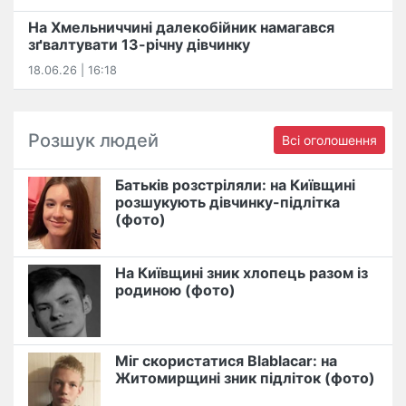
На Хмельниччині далекобійник намагався
зґвалтувати 13-річну дівчинку
18.06.26 | 16:18
Розшук людей
Всі оголошення
Батьків розстріляли: на Київщині
розшукують дівчинку-підлітка
(фото)
На Київщині зник хлопець разом із
родиною (фото)
Міг скористатися Blablacar: на
Житомирщині зник підліток (фото)