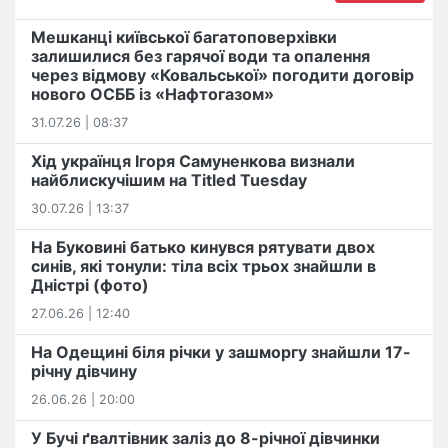
Мешканці київської багатоповерхівки
залишилися без гарячої води та опалення
через відмову «Ковальської» погодити договір
нового ОСББ із «Нафтогазом»
31.07.26 | 08:37
Хід українця Ігоря Самуненкова визнали
найблискучішим на Titled Tuesday
30.07.26 | 13:37
На Буковині батько кинувся рятувати двох
синів, які тонули: тіла всіх трьох знайшли в
Дністрі (фото)
27.06.26 | 12:40
На Одещині біля річки у зашморгу знайшли 17-
річну дівчину
26.06.26 | 20:00
У Бучі ґвалтівник заліз до 8-річної дівчинки