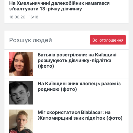
На Хмельниччині далекобійник намагався
зґвалтувати 13-річну дівчинку
18.06.26 | 16:18
Розшук людей
Всі оголошення
Батьків розстріляли: на Київщині
розшукують дівчинку-підлітка
(фото)
На Київщині зник хлопець разом із
родиною (фото)
Міг скористатися Blablacar: на
Житомирщині зник підліток (фото)