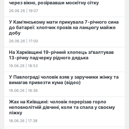
через вікно, розірвавши москітну сітку
26.06.26 | 19:07
У Кам'янському мати прикувала 7-річного сина
до батареї: хлопчик провів на ланцюгу майже
добу
26.06.26 | 17:00
На Харківщині 19-річний хлопець​ ️зґвалтував
13-річну падчерку рідного дядька
19.06.26 | 18:53
У Павлограді чоловік взяв у заручники жінку та
вимагав привезти кума (відео)
19.06.26 | 18:36
Жах на Київщині: чоловік перерізав горло
неповнолітній дівчині, коли та спала у своєму
ліжку
18.06.26 | 17:38