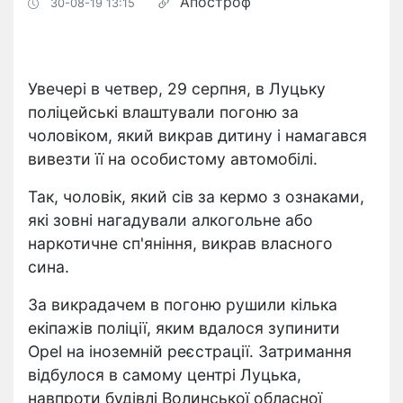
Апостроф
30-08-19 13:15
Увечері в четвер, 29 серпня, в Луцьку
поліцейські влаштували погоню за
чоловіком, який викрав дитину і намагався
вивезти її на особистому автомобілі.
Так, чоловік, який сів за кермо з ознаками,
які зовні нагадували алкогольне або
наркотичне сп'яніння, викрав власного
сина.
За викрадачем в погоню рушили кілька
екіпажів поліції, яким вдалося зупинити
Opel на іноземній реєстрації. Затримання
відбулося в самому центрі Луцька,
навпроти будівлі Волинської обласної