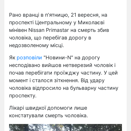
Рано вранці в п'ятницю, 21 вересня, на
проспекті Центральному у Миколаєві
мінівен Nissan Primastar на смерть збив
чоловіка, що перебігав дорогу в
недозволеному місці.
Як
розповіли
"Новини-N" на дорогу
несподівано вийшов нетверезий чоловік і
почав перебігати проїжджу частину. У цей
момент і сталося зіткнення. Від удару
чоловіка відпросило на бульварну частину
проспекту.
Лікарі швидкої допомоги лише
констатували смерть чоловіка.