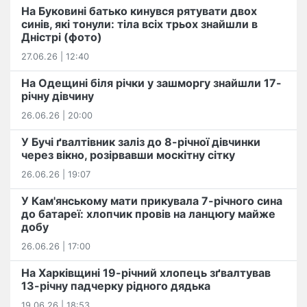
На Буковині батько кинувся рятувати двох
синів, які тонули: тіла всіх трьох знайшли в
Дністрі (фото)
27.06.26 | 12:40
На Одещині біля річки у зашморгу знайшли 17-
річну дівчину
26.06.26 | 20:00
У Бучі ґвалтівник заліз до 8-річної дівчинки
через вікно, розірвавши москітну сітку
26.06.26 | 19:07
У Кам'янському мати прикувала 7-річного сина
до батареї: хлопчик провів на ланцюгу майже
добу
26.06.26 | 17:00
На Харківщині 19-річний хлопець​ ️зґвалтував
13-річну падчерку рідного дядька
19.06.26 | 18:53