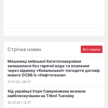
Стрічка новин
Всі новини
Мешканці київської багатоповерхівки
залишилися без гарячої води та опалення
через відмову «Ковальської» погодити договір
нового ОСББ із «Нафтогазом»
31.07.26 | 08:37
Хід українця Ігоря Самуненкова визнали
найблискучішим на Titled Tuesday
30.07.26 | 13:37