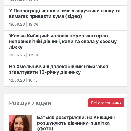
У Павлограді чоловік взяв у заручники жінку та
вимагав привезти кума (відео)
19.06.26 | 18:36
Жах на Київщині: чоловік перерізав горло
неповнолітній дівчині, коли та спала у своєму
ліжку
18.06.26 | 17:38
На Хмельниччині далекобійник намагався
зґвалтувати 13-річну дівчинку
18.06.26 | 16:18
Розшук людей
Всі оголошення
Батьків розстріляли: на Київщині
розшукують дівчинку-підлітка
(фото)