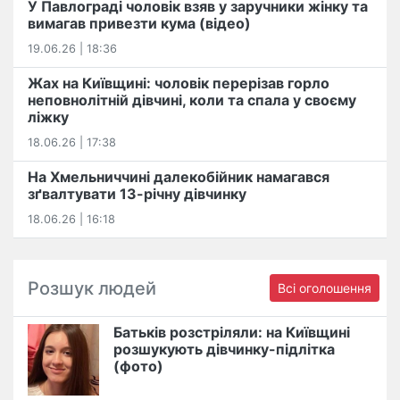
У Павлограді чоловік взяв у заручники жінку та
вимагав привезти кума (відео)
19.06.26 | 18:36
Жах на Київщині: чоловік перерізав горло
неповнолітній дівчині, коли та спала у своєму
ліжку
18.06.26 | 17:38
На Хмельниччині далекобійник намагався
зґвалтувати 13-річну дівчинку
18.06.26 | 16:18
Розшук людей
Всі оголошення
Батьків розстріляли: на Київщині
розшукують дівчинку-підлітка
(фото)