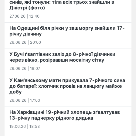
синів, які тонули: тіла всіх трьох знайшли в
Дністрі (фото)
27.06.26 | 12:40
На Одещині біля річки у зашморгу знайшли 17-
річну дівчину
26.06.26 | 20:00
У Бучі ґвалтівник заліз до 8-річної дівчинки
через вікно, розірвавши москітну сітку
26.06.26 | 19:07
У Кам'янському мати прикувала 7-річного сина
до батареї: хлопчик провів на ланцюгу майже
добу
26.06.26 | 17:00
На Харківщині 19-річний хлопець​ ️зґвалтував
13-річну падчерку рідного дядька
19.06.26 | 18:53