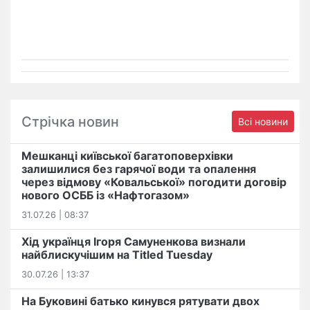
Стрічка новин
Всі новини
Мешканці київської багатоповерхівки
залишилися без гарячої води та опалення
через відмову «Ковальської» погодити договір
нового ОСББ із «Нафтогазом»
31.07.26 | 08:37
Хід українця Ігоря Самуненкова визнали
найблискучішим на Titled Tuesday
30.07.26 | 13:37
На Буковині батько кинувся рятувати двох