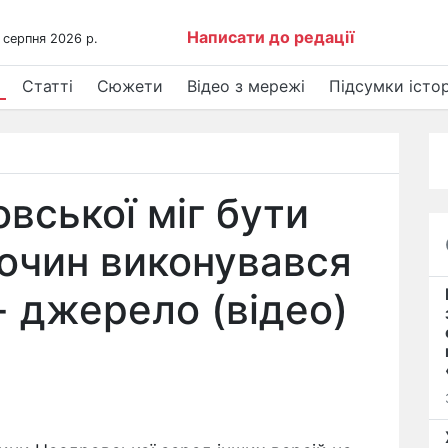
Написати до редації
 серпня 2026 р.
Статті
Сюжети
Відео з мережі
Підсумки істор
вської міг бути
лочин виконувався
- джерело (відео)