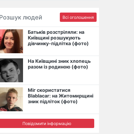
Розшук людей
Всі оголошення
Батьків розстріляли: на
Київщині розшукують
дівчинку-підлітка (фото)
На Київщині зник хлопець
разом із родиною (фото)
Міг скористатися
Blablacar: на Житомирщині
зник підліток (фото)
Повідомити інформацію