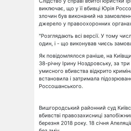
Слідство у справі вбитої юристки І
виключає, що у її вбивці Юрія Росс
злочин був виконаний на замовлен
джерело у правоохоронних органа
"Розглядають всі версії. У тому числ
один, і - що виконував чиєсь замов
Як повідомлялося раніше, на Київщи
38-річну Ірину Ноздровську, за три 
умисного вбивства відкрито криміна
встановила і затримала підозрюван
Россошанського.
Вишгородський районний суд Київсь
вбивстві правозахисниці запобіжний
березня 2018 року. 18 січня Апеляц
без змін.