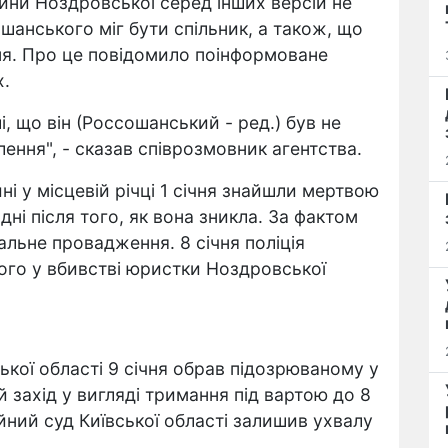
рини Ноздровської серед інших версій не
ошанського міг бути спільник, а також, що
ня. Про це повідомило поінформоване
х.
і, що він (Россошанський - ред.) був не
лення", - сказав співрозмовник агентства.
ні у місцевій річці 1 січня знайшли мертвою
дні після того, як вона зникла. За фактом
льне провадження. 8 січня поліція
ого у вбивстві юристки Ноздровської
кої області 9 січня обрав підозрюваному у
 захід у вигляді тримання під вартою до 8
ійний суд Київської області залишив ухвалу