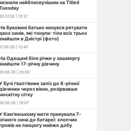
визнали найблискучішим на Titled
Tuesday
30.07.26 | 13:37
На Буковині батько кинувся рятувати
двох синів, які тонули: тіла всіх трьох
знайшли в Дністрі (фото)
27.06.26 | 12:40
На Одещині біля річки у зашморгу
знайшли 17-річну дівчину
26.06.26 | 20:00
У Бучі ґвалтівник заліз до 8-річної
дівчинки через вікно, розірвавши
москітну сітку
26.06.26 | 19:07
У Кам'янському мати прикувала 7-
річного сина до батареї: хлопчик
провів на ланцюгу майже добу