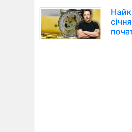
Найк
січн
поча