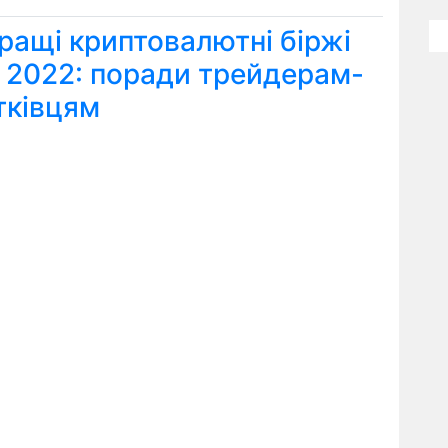
ращі криптовалютні біржі
я 2022: поради трейдерам-
тківцям