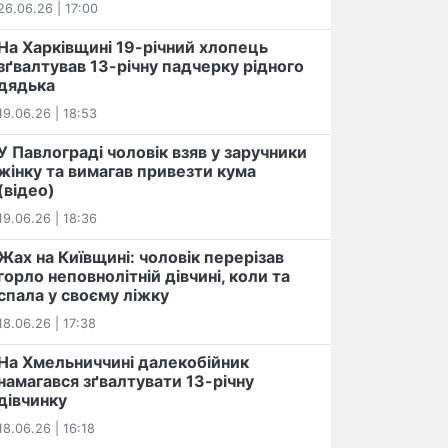
26.06.26 | 17:00
На Харківщині 19-річний хлопець​
️зґвалтував 13-річну падчерку рідного
дядька
19.06.26 | 18:53
У Павлограді чоловік взяв у заручники
жінку та вимагав привезти кума
(відео)
19.06.26 | 18:36
Жах на Київщині: чоловік перерізав
горло неповнолітній дівчині, коли та
спала у своєму ліжку
18.06.26 | 17:38
На Хмельниччині далекобійник
намагався зґвалтувати 13-річну
дівчинку
18.06.26 | 16:18