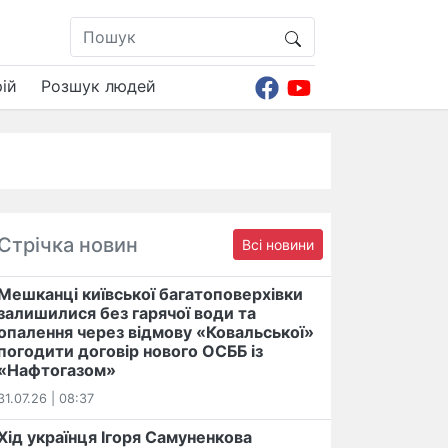
ій
Розшук людей
Стрічка новин
Всі новини
Мешканці київської багатоповерхівки
залишилися без гарячої води та
опалення через відмову «Ковальської»
погодити договір нового ОСББ із
«Нафтогазом»
31.07.26 | 08:37
Хід українця Ігоря Самуненкова