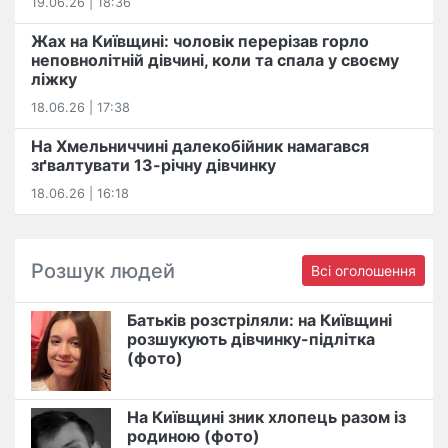
19.06.26 | 18:36
Жах на Київщині: чоловік перерізав горло
неповнолітній дівчині, коли та спала у своєму
ліжку
18.06.26 | 17:38
На Хмельниччині далекобійник намагався
зґвалтувати 13-річну дівчинку
18.06.26 | 16:18
Розшук людей
Всі оголошення
Батьків розстріляли: на Київщині
розшукують дівчинку-підлітка
(фото)
На Київщині зник хлопець разом із
родиною (фото)