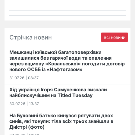
Стрічка новин
Всі новини
Мешканці київської багатоповерхівки
залишилися без гарячої води та опалення
через відмову «Ковальської» погодити договір
нового ОСББ із «Нафтогазом»
31.07.26 | 08:37
Хід українця Ігоря Самуненкова визнали
найблискучішим на Titled Tuesday
30.07.26 | 13:37
На Буковині батько кинувся рятувати двох
синів, які тонули: тіла всіх трьох знайшли в
Дністрі (фото)