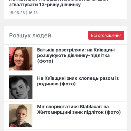
зґвалтувати 13-річну дівчинку
18.06.26 | 16:18
Розшук людей
Всі оголошення
Батьків розстріляли: на Київщині
розшукують дівчинку-підлітка
(фото)
На Київщині зник хлопець разом із
родиною (фото)
Міг скористатися Blablacar: на
Житомирщині зник підліток (фото)