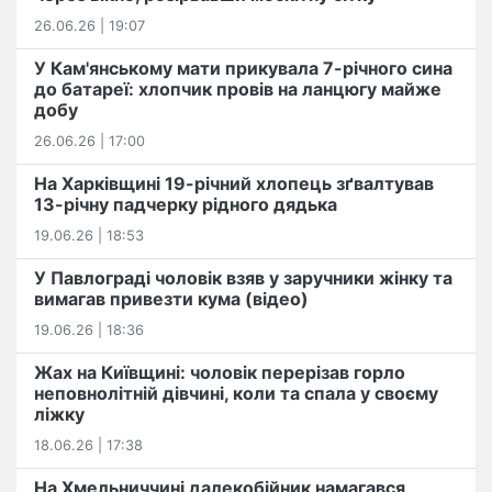
26.06.26 | 19:07
У Кам'янському мати прикувала 7-річного сина
до батареї: хлопчик провів на ланцюгу майже
добу
26.06.26 | 17:00
На Харківщині 19-річний хлопець​ ️зґвалтував
13-річну падчерку рідного дядька
19.06.26 | 18:53
У Павлограді чоловік взяв у заручники жінку та
вимагав привезти кума (відео)
19.06.26 | 18:36
Жах на Київщині: чоловік перерізав горло
неповнолітній дівчині, коли та спала у своєму
ліжку
18.06.26 | 17:38
На Хмельниччині далекобійник намагався