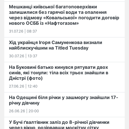
Мешканці київської багатоповерхівки
залишилися без гарячої води та опалення
через відмову «Ковальської» погодити договір
нового ОСББ із «Нафтогазом»
31.07.26 | 08:37
Хід українця Ігоря Самуненкова визнали
найблискучішим на Titled Tuesday
30.07.26 | 13:37
На Буковині батько кинувся рятувати двох
синів, які тонули: тіла всіх трьох знайшли в
Дністрі (фото)
27.06.26 | 12:40
На Одещині біля річки у зашморгу знайшли 17-
річну дівчину
26.06.26 | 20:00
У Бучі ґвалтівник заліз до 8-річної дівчинки
через вікно, розірвавши москітну сітку