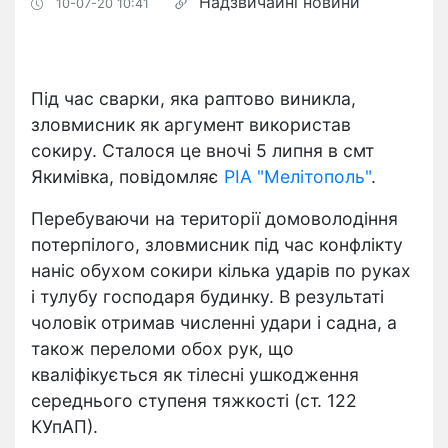
Надзвичайні новини
10-07-20 10:41
Під час сварки, яка раптово виникла,
зловмисник як аргумент використав
сокиру. Сталося це вночі 5 липня в смт
Якимівка, повідомляє
РІА "Мелітополь"
.
Перебуваючи на території домоволодіння
потерпілого, зловмисник під час конфлікту
наніс обухом сокири кілька ударів по руках
і тулубу господаря будинку. В результаті
чоловік отримав численні удари і садна, а
також переломи обох рук, що
кваліфікується як тілесні ушкодження
середнього ступеня тяжкості (ст. 122
КУпАП).