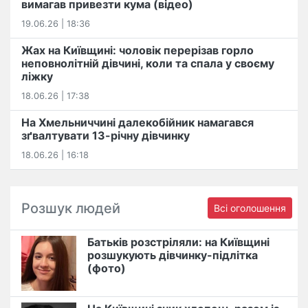
вимагав привезти кума (відео)
19.06.26 | 18:36
Жах на Київщині: чоловік перерізав горло
неповнолітній дівчині, коли та спала у своєму
ліжку
18.06.26 | 17:38
На Хмельниччині далекобійник намагався
зґвалтувати 13-річну дівчинку
18.06.26 | 16:18
Розшук людей
Всі оголошення
Батьків розстріляли: на Київщині
розшукують дівчинку-підлітка
(фото)