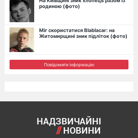
На Київщині зник хлопець разом із
родиною (фото)
Міг скористатися Blablacar: на
Житомирщині зник підліток (фото)
Повідомити інформацію