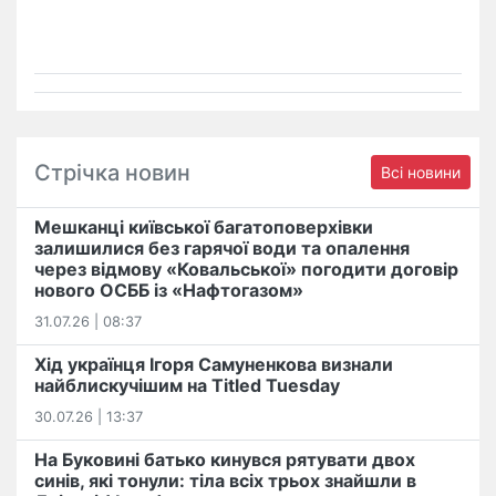
Стрічка новин
Всі новини
Мешканці київської багатоповерхівки
залишилися без гарячої води та опалення
через відмову «Ковальської» погодити договір
нового ОСББ із «Нафтогазом»
31.07.26 | 08:37
Хід українця Ігоря Самуненкова визнали
найблискучішим на Titled Tuesday
30.07.26 | 13:37
На Буковині батько кинувся рятувати двох
синів, які тонули: тіла всіх трьох знайшли в