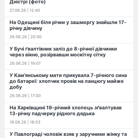
Дністрі (фото)
27.06.26 | 12:40
На Одещині біля річки у зашморгу знайшли 17-
річну дівчину
26.06.26 | 20:00
У Бучі ґвалтівник заліз до 8-річної дівчинки
через вікно, розірвавши москітну сітку
26.06.26 | 19:07
У Кам'янському мати прикувала 7-річного сина
до батареї: хлопчик провів на ланцюгу майже
добу
26.06.26 | 17:00
На Харківщині 19-річний хлопець​ ️зґвалтував
13-річну падчерку рідного дядька
19.06.26 | 18:53
У Павлограді чоловік взяв у заручники жінку та