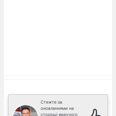
Стежте за
оновленнями на
сторінці ведучого