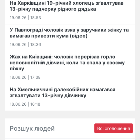
На Харківщині 19-річний хлопець​ ️зґвалтував
13-річну падчерку рідного дядька
19.06.26 | 18:53
У Павлограді чоловік взяв у заручники жінку та
вимагав привезти кума (відео)
19.06.26 | 18:36
Жах на Київщині: чоловік перерізав горло
неповнолітній дівчині, коли та спала у своєму
ліжку
18.06.26 | 17:38
На Хмельниччині далекобійник намагався
зґвалтувати 13-річну дівчинку
18.06.26 | 16:18
Розшук людей
Всі оголошення