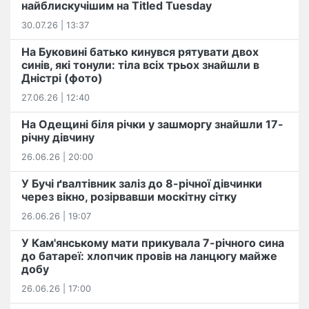
найблискучішим на Titled Tuesday
30.07.26 | 13:37
На Буковині батько кинувся рятувати двох
синів, які тонули: тіла всіх трьох знайшли в
Дністрі (фото)
27.06.26 | 12:40
На Одещині біля річки у зашморгу знайшли 17-
річну дівчину
26.06.26 | 20:00
У Бучі ґвалтівник заліз до 8-річної дівчинки
через вікно, розірвавши москітну сітку
26.06.26 | 19:07
У Кам'янському мати прикувала 7-річного сина
до батареї: хлопчик провів на ланцюгу майже
добу
26.06.26 | 17:00