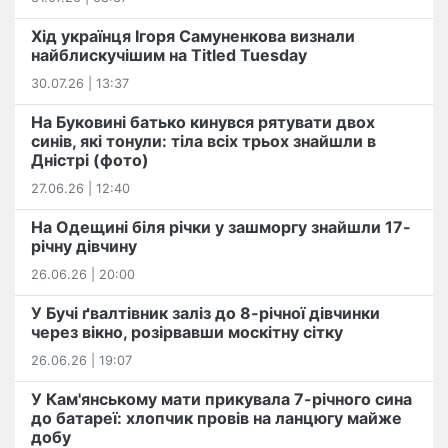
Хід українця Ігоря Самуненкова визнали
найблискучішим на Titled Tuesday
30.07.26 | 13:37
На Буковині батько кинувся рятувати двох
синів, які тонули: тіла всіх трьох знайшли в
Дністрі (фото)
27.06.26 | 12:40
На Одещині біля річки у зашморгу знайшли 17-
річну дівчину
26.06.26 | 20:00
У Бучі ґвалтівник заліз до 8-річної дівчинки
через вікно, розірвавши москітну сітку
26.06.26 | 19:07
У Кам'янському мати прикувала 7-річного сина
до батареї: хлопчик провів на ланцюгу майже
добу