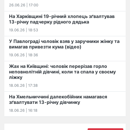
26.06.26 | 17:00
На Харківщині 19-річний хлопець​ ️зґвалтував
13-річну падчерку рідного дядька
19.06.26 | 18:53
У Павлограді чоловік взяв у заручники жінку та
вимагав привезти кума (відео)
19.06.26 | 18:36
Жах на Київщині: чоловік перерізав горло
неповнолітній дівчині, коли та спала у своєму
ліжку
18.06.26 | 17:38
На Хмельниччині далекобійник намагався
зґвалтувати 13-річну дівчинку
18.06.26 | 16:18