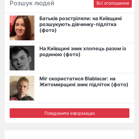
Розшук людей
Всі оголошення
Батьків розстріляли: на Київщині
розшукують дівчинку-підлітка
(фото)
На Київщині зник хлопець разом із
родиною (фото)
Міг скористатися Blablacar: на
Житомирщині зник підліток (фото)
Повідомити інформацію