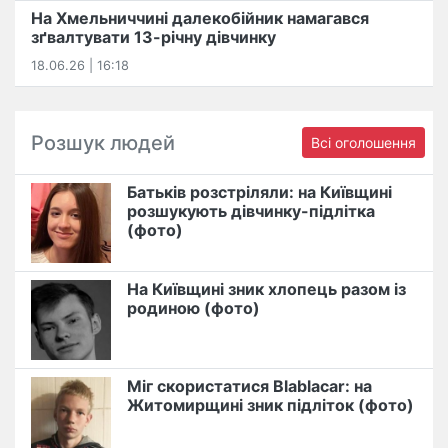
На Хмельниччині далекобійник намагався
зґвалтувати 13-річну дівчинку
18.06.26 | 16:18
Розшук людей
Всі оголошення
Батьків розстріляли: на Київщині
розшукують дівчинку-підлітка
(фото)
На Київщині зник хлопець разом із
родиною (фото)
Міг скористатися Blablacar: на
Житомирщині зник підліток (фото)