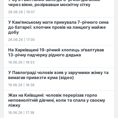
через вікно, розірвавши москітну сітку
26.06.26 | 19:07
У Кам'янському мати прикувала 7-річного сина
до батареї: хлопчик провів на ланцюгу майже
добу
26.06.26 | 17:00
На Харківщині 19-річний хлопець​ ️зґвалтував
13-річну падчерку рідного дядька
19.06.26 | 18:53
У Павлограді чоловік взяв у заручники жінку та
вимагав привезти кума (відео)
19.06.26 | 18:36
Жах на Київщині: чоловік перерізав горло
неповнолітній дівчині, коли та спала у своєму
ліжку
18.06.26 | 17:38