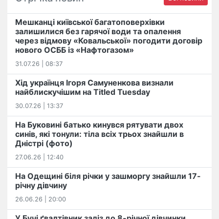
Мешканці київської багатоповерхівки
залишилися без гарячої води та опалення
через відмову «Ковальської» погодити договір
нового ОСББ із «Нафтогазом»
31.07.26 | 08:37
Хід українця Ігоря Самуненкова визнали
найблискучішим на Titled Tuesday
30.07.26 | 13:37
На Буковині батько кинувся рятувати двох
синів, які тонули: тіла всіх трьох знайшли в
Дністрі (фото)
27.06.26 | 12:40
На Одещині біля річки у зашморгу знайшли 17-
річну дівчину
26.06.26 | 20:00
У Бучі ґвалтівник заліз до 8-річної дівчинки