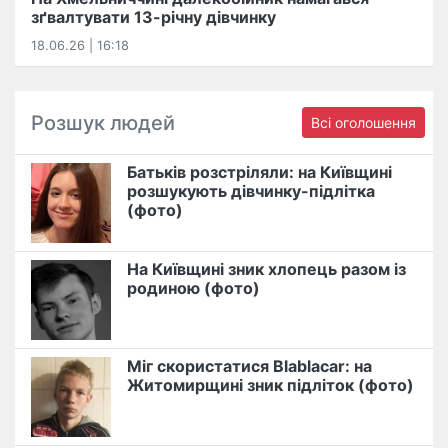
зґвалтувати 13-річну дівчинку
18.06.26 | 16:18
Розшук людей
Всі оголошення
Батьків розстріляли: на Київщині
розшукують дівчинку-підлітка
(фото)
На Київщині зник хлопець разом із
родиною (фото)
Міг скористатися Blablacar: на
Житомирщині зник підліток (фото)