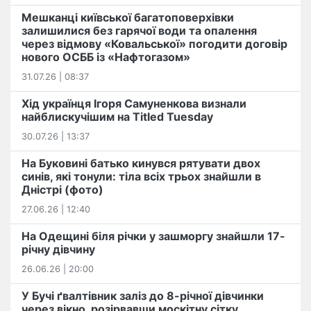
Мешканці київської багатоповерхівки
залишилися без гарячої води та опалення
через відмову «Ковальської» погодити договір
нового ОСББ із «Нафтогазом»
31.07.26 | 08:37
Хід українця Ігоря Самуненкова визнали
найблискучішим на Titled Tuesday
30.07.26 | 13:37
На Буковині батько кинувся рятувати двох
синів, які тонули: тіла всіх трьох знайшли в
Дністрі (фото)
27.06.26 | 12:40
На Одещині біля річки у зашморгу знайшли 17-
річну дівчину
26.06.26 | 20:00
У Бучі ґвалтівник заліз до 8-річної дівчинки
через вікно, розірвавши москітну сітку