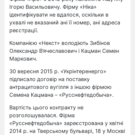
Ігорю Васильовичу. Фірму «Ніка»
ідентифікувати не вдалося, оскільки в
ухвалі не вказаний ані її номер, ані адреса
реєстрації.
Компанією «Некст» володіють Зибінов
Олександр В’ячеславович і Кацман Семен
Маркович.
30 вересня 2015 р. «Укрінтеренерго»
підписало договір на поставку
антрацитового вугілля з іншою фірмою
Семена Кацмана – «Русснефтедобыча».
Вартість цього контракту не
розголошувалася. Фірма
«Русснефтедобыча» зареєстрована у квітні
2014 р. на Тверському бульварі, 18 у Москві