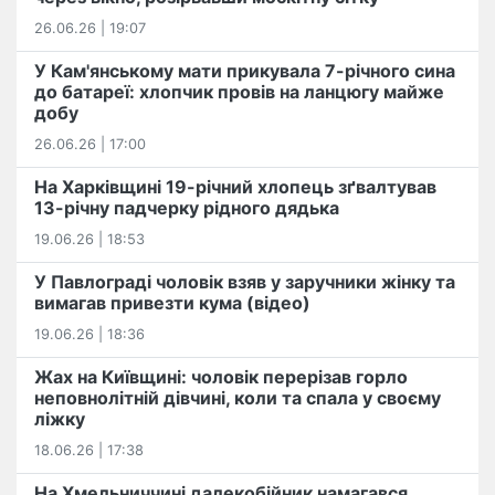
26.06.26 | 19:07
У Кам'янському мати прикувала 7-річного сина
до батареї: хлопчик провів на ланцюгу майже
добу
26.06.26 | 17:00
На Харківщині 19-річний хлопець​ ️зґвалтував
13-річну падчерку рідного дядька
19.06.26 | 18:53
У Павлограді чоловік взяв у заручники жінку та
вимагав привезти кума (відео)
19.06.26 | 18:36
Жах на Київщині: чоловік перерізав горло
неповнолітній дівчині, коли та спала у своєму
ліжку
18.06.26 | 17:38
На Хмельниччині далекобійник намагався