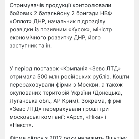
Отримувачів продукції контролювали
бойовик 2 батальйону 2 бригади НВФ
«Оплот» ДНР, начальник підрозділу
розвідки із позивним «Кусок», міністр
економічного розвитку ДНР, його
заступник та ін.
У період поставок «Компанія «Зевс ЛТД»
отримала 500 млн російських рублів. Кошти
перераховували фірми з Москви, а також
окупованих територій України (Донецька,
Луганська обл., АР Крим). Зокрема, фірмі
«Зевс ЛТД» перерахували гроші три
московські компанії: «Арс», «Ніка» і
«Некст».
Фірма «Арс» з 2012 року належить Яшутіну