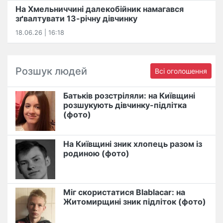
На Хмельниччині далекобійник намагався
зґвалтувати 13-річну дівчинку
18.06.26 | 16:18
Розшук людей
Всі оголошення
Батьків розстріляли: на Київщині
розшукують дівчинку-підлітка
(фото)
На Київщині зник хлопець разом із
родиною (фото)
Міг скористатися Blablacar: на
Житомирщині зник підліток (фото)