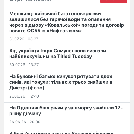
Мешканці київської багатоповерхівки
залишилися без гарячої води та опалення
через відмову «Ковальської» погодити договір
нового ОСББ із «Нафтогазом»
31.07.26 | 08:37
Хід українця Ігоря Самуненкова визнали
найблискучішим на Titled Tuesday
30.07.26 | 13:37
На Буковині батько кинувся рятувати двох
синів, які тонули: тіла всіх трьох знайшли в
Дністрі (фото)
27.06.26 | 12:40
На Одещині біля річки у зашморгу знайшли 17-
річну дівчину
26.06.26 | 20:00
У Бучі ґвалтівник заліз до 8-річної дівчинки