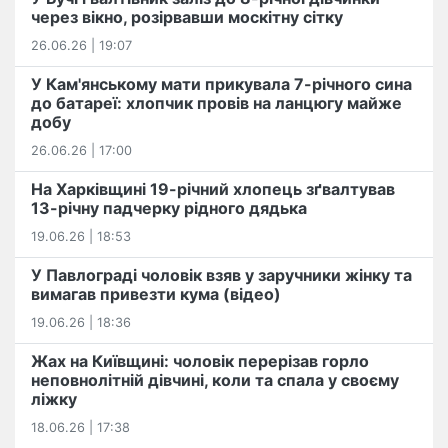
через вікно, розірвавши москітну сітку
26.06.26 | 19:07
У Кам'янському мати прикувала 7-річного сина
до батареї: хлопчик провів на ланцюгу майже
добу
26.06.26 | 17:00
На Харківщині 19-річний хлопець​ ️зґвалтував
13-річну падчерку рідного дядька
19.06.26 | 18:53
У Павлограді чоловік взяв у заручники жінку та
вимагав привезти кума (відео)
19.06.26 | 18:36
Жах на Київщині: чоловік перерізав горло
неповнолітній дівчині, коли та спала у своєму
ліжку
18.06.26 | 17:38