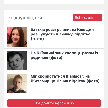
Розшук людей
Всі оголошення
Батьків розстріляли: на Київщині
розшукують дівчинку-підлітка
(фото)
На Київщині зник хлопець разом із
родиною (фото)
Міг скористатися Blablacar: на
Житомирщині зник підліток (фото)
Повідомити інформацію