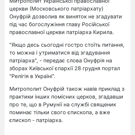
Митрополит Української православної
церкви (Московського патріархату)
Онуфрій дозволив як виняток не згадувати
під час богослужіння главу Російської
православної церкви патріарха Кирила.
"Якщо десь сьогодні гостро стоїть питання,
то можна і утриматися від згадування
патріарха", - передає слова Онуфрія на
зборах Київської єпархії 28 грудня портал
"Релігія в Україні".
Митрополит Онуфрій також навів приклад з
практики інших помісних церков, згадавши
про те, що в Румунії на службі священик
поминає тільки свого єпископа, а вже
єпископ - патріарха.