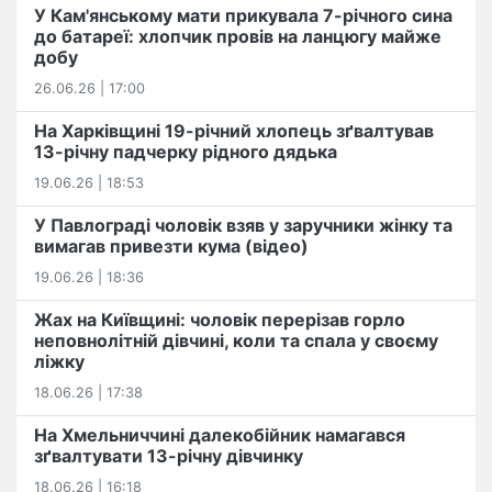
У Кам'янському мати прикувала 7-річного сина
до батареї: хлопчик провів на ланцюгу майже
добу
26.06.26 | 17:00
На Харківщині 19-річний хлопець​ ️зґвалтував
13-річну падчерку рідного дядька
19.06.26 | 18:53
У Павлограді чоловік взяв у заручники жінку та
вимагав привезти кума (відео)
19.06.26 | 18:36
Жах на Київщині: чоловік перерізав горло
неповнолітній дівчині, коли та спала у своєму
ліжку
18.06.26 | 17:38
На Хмельниччині далекобійник намагався
зґвалтувати 13-річну дівчинку
18.06.26 | 16:18