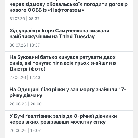
через відмову «Ковальської» погодити договір
нового ОСББ із «Нафтогазом»
31.07.26 | 08:37
Хід українця Ігоря Самуненкова визнали
найблискучішим на Titled Tuesday
30.07.26 | 13:37
На Буковині батько кинувся рятувати двох
синів, які тонули: тіла всіх трьох знайшли в
Дністрі (фото)
27.06.26 | 12:40
На Одещині біля річки у зашморгу знайшли 17-
річну дівчину
26.06.26 | 20:00
У Бучі ґвалтівник заліз до 8-річної дівчинки
через вікно, розірвавши москітну сітку
26.06.26 | 19:07