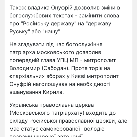
Також владика Онуфрій дозволив зміни в
богослужбових текстах - замінити слова
про "Російську державу" на "державу
Руську" або "нашу".
Не згадувати під час богослужіння
патріарха московського дозволив
попередній глава УПЦ МП - митрополит
Володимир (Сабодан). Проте торік на
єпархіальних зборах у Києві митрополит
Онуфрій наголошував на необхідності
вшанування Кирила.
Українська православна церква
(Московського патріархату) входить до
складу Російської православної церкви, але
має статус самокерованої і володіє
правами широкої автономії.