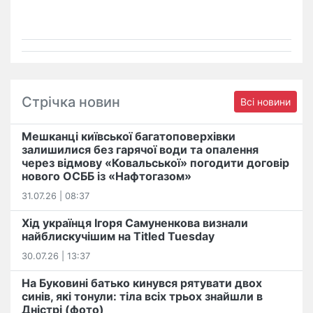
Стрічка новин
Всі новини
Мешканці київської багатоповерхівки
залишилися без гарячої води та опалення
через відмову «Ковальської» погодити договір
нового ОСББ із «Нафтогазом»
31.07.26 | 08:37
Хід українця Ігоря Самуненкова визнали
найблискучішим на Titled Tuesday
30.07.26 | 13:37
На Буковині батько кинувся рятувати двох
синів, які тонули: тіла всіх трьох знайшли в
Дністрі (фото)