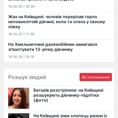
19.06.26 | 18:36
Жах на Київщині: чоловік перерізав горло
неповнолітній дівчині, коли та спала у своєму
ліжку
18.06.26 | 17:38
На Хмельниччині далекобійник намагався
зґвалтувати 13-річну дівчинку
18.06.26 | 16:18
Розшук людей
Всі оголошення
Батьків розстріляли: на Київщині
розшукують дівчинку-підлітка
(фото)
На Київщині зник хлопець разом із