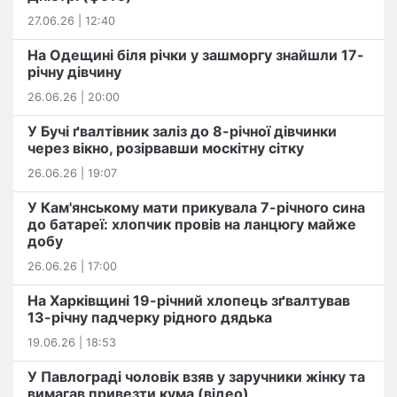
27.06.26 | 12:40
На Одещині біля річки у зашморгу знайшли 17-
річну дівчину
26.06.26 | 20:00
У Бучі ґвалтівник заліз до 8-річної дівчинки
через вікно, розірвавши москітну сітку
26.06.26 | 19:07
У Кам'янському мати прикувала 7-річного сина
до батареї: хлопчик провів на ланцюгу майже
добу
26.06.26 | 17:00
На Харківщині 19-річний хлопець​ ️зґвалтував
13-річну падчерку рідного дядька
19.06.26 | 18:53
У Павлограді чоловік взяв у заручники жінку та
вимагав привезти кума (відео)