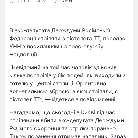
УНН
23-03-17 14:24
В екс-депутата Держдуми Російської
Федерації стріляли з пістолета ТТ, передає
УНН з посиланням на прес-службу
Нацполіції.
“Невідомий на той час чоловік здійснив
кілька пострілів у бік людей, які виходили з
готелю у центрі столиці. Орієнтовно
вогнепальною зброєю, з якої стріляли, є
пістолет ТТ”, — йдеться в повідомленні.
Нагадаємо, що сьогодні в Києві під час
стрілянини вбили екс-депутата Держдуми
РФ, його охоронця та стрілка поранено.
Також поранення отримав нападник. Зараз