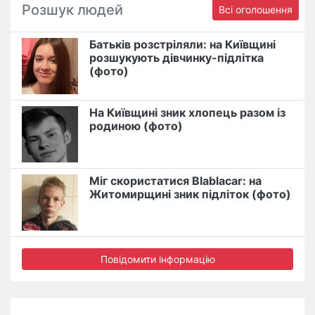
Розшук людей
Всі оголошення
Батьків розстріляли: на Київщині
розшукують дівчинку-підлітка
(фото)
На Київщині зник хлопець разом із
родиною (фото)
Міг скористатися Blablacar: на
Житомирщині зник підліток (фото)
Повідомити інформацію