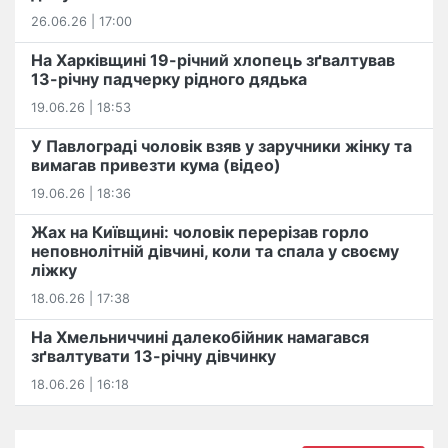
26.06.26 | 17:00
На Харківщині 19-річний хлопець​ ️зґвалтував
13-річну падчерку рідного дядька
19.06.26 | 18:53
У Павлограді чоловік взяв у заручники жінку та
вимагав привезти кума (відео)
19.06.26 | 18:36
Жах на Київщині: чоловік перерізав горло
неповнолітній дівчині, коли та спала у своєму
ліжку
18.06.26 | 17:38
На Хмельниччині далекобійник намагався
зґвалтувати 13-річну дівчинку
18.06.26 | 16:18