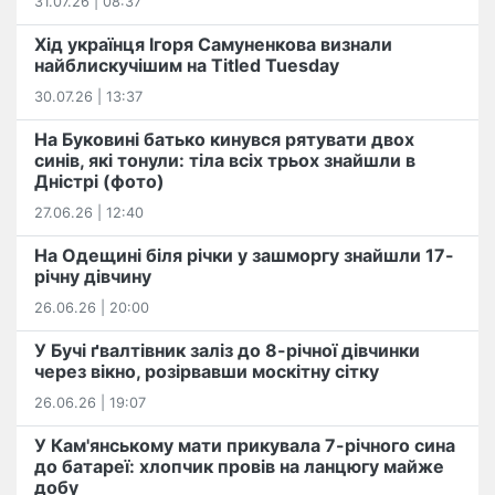
31.07.26 | 08:37
Хід українця Ігоря Самуненкова визнали
найблискучішим на Titled Tuesday
30.07.26 | 13:37
На Буковині батько кинувся рятувати двох
синів, які тонули: тіла всіх трьох знайшли в
Дністрі (фото)
27.06.26 | 12:40
На Одещині біля річки у зашморгу знайшли 17-
річну дівчину
26.06.26 | 20:00
У Бучі ґвалтівник заліз до 8-річної дівчинки
через вікно, розірвавши москітну сітку
26.06.26 | 19:07
У Кам'янському мати прикувала 7-річного сина
до батареї: хлопчик провів на ланцюгу майже
добу