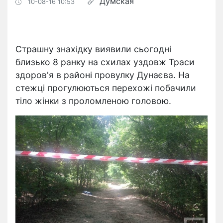
Думская
10-08-16 10:53
Страшну знахідку виявили сьогодні
близько 8 ранку на схилах уздовж Траси
здоров'я в районі провулку Дунаєва. На
стежці прогулюються перехожі побачили
тіло жінки з проломленою головою.