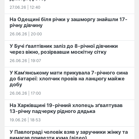
27.06.26 | 12:40
На Одещині біля річки у зашморгу знайшли 17-
річну дівчину
26.06.26 | 20:00
У Бучі ґвалтівник заліз до 8-річної дівчинки
через вікно, розірвавши москітну сітку
26.06.26 | 19:07
У Кам'янському мати прикувала 7-річного сина
до батареї: хлопчик провів на ланцюгу майже
добу
26.06.26 | 17:00
На Харківщині 19-річний хлопець​ ️зґвалтував
13-річну падчерку рідного дядька
19.06.26 | 18:53
У Павлограді чоловік взяв у заручники жінку та
вимагав привезти кума (відео)