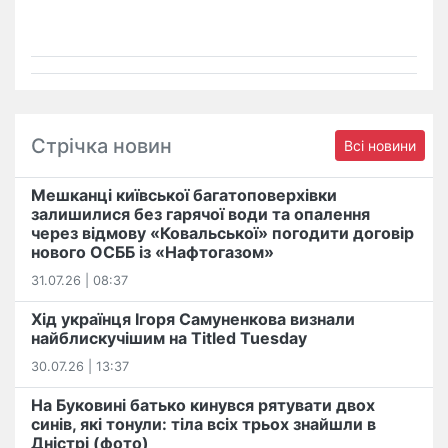
Стрічка новин
Всі новини
Мешканці київської багатоповерхівки
залишилися без гарячої води та опалення
через відмову «Ковальської» погодити договір
нового ОСББ із «Нафтогазом»
31.07.26 | 08:37
Хід українця Ігоря Самуненкова визнали
найблискучішим на Titled Tuesday
30.07.26 | 13:37
На Буковині батько кинувся рятувати двох
синів, які тонули: тіла всіх трьох знайшли в
Дністрі (фото)