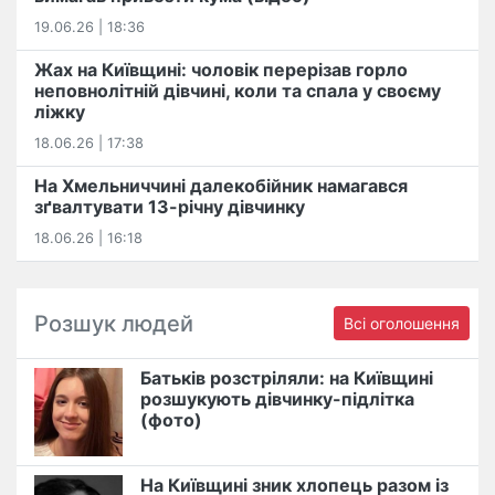
19.06.26 | 18:36
Жах на Київщині: чоловік перерізав горло
неповнолітній дівчині, коли та спала у своєму
ліжку
18.06.26 | 17:38
На Хмельниччині далекобійник намагався
зґвалтувати 13-річну дівчинку
18.06.26 | 16:18
Розшук людей
Всі оголошення
Батьків розстріляли: на Київщині
розшукують дівчинку-підлітка
(фото)
На Київщині зник хлопець разом із