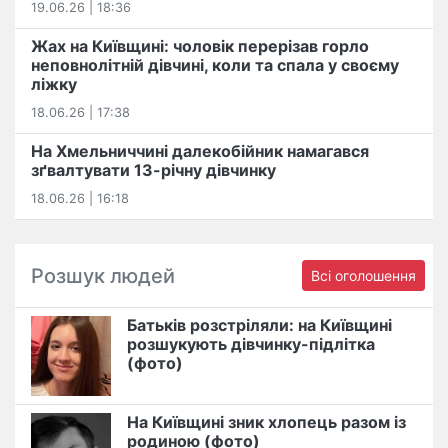
19.06.26 | 18:36
Жах на Київщині: чоловік перерізав горло
неповнолітній дівчині, коли та спала у своєму
ліжку
18.06.26 | 17:38
На Хмельниччині далекобійник намагався
зґвалтувати 13-річну дівчинку
18.06.26 | 16:18
Розшук людей
Всі оголошення
Батьків розстріляли: на Київщині
розшукують дівчинку-підлітка
(фото)
На Київщині зник хлопець разом із
родиною (фото)