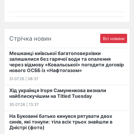
Стрічка новин
Всі новини
Мешканці київської багатоповерхівки
залишилися без гарячої води та опалення
через відмову «Ковальської» погодити договір
нового ОСББ із «Нафтогазом»
31.07.26 | 08:37
Хід українця Ігоря Самуненкова визнали
найблискучішим на Titled Tuesday
30.07.26 | 13:37
На Буковині батько кинувся рятувати двох
синів, які тонули: тіла всіх трьох знайшли в
Дністрі (фото)