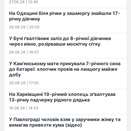
27.06.26 | 12:40
На Одещині біля річки у зашморгу знайшли 17-
річну дівчину
26.06.26 | 20:00
У Бучі ґвалтівник заліз до 8-річної дівчинки
через вікно, розірвавши москітну сітку
26.06.26 | 19:07
У Кам'янському мати прикувала 7-річного сина
до батареї: хлопчик провів на ланцюгу майже
добу
26.06.26 | 17:00
На Харківщині 19-річний хлопець​ ️зґвалтував
13-річну падчерку рідного дядька
19.06.26 | 18:53
У Павлограді чоловік взяв у заручники жінку та
вимагав привезти кума (відео)