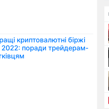
ращі криптовалютні біржі
я 2022: поради трейдерам-
тківцям