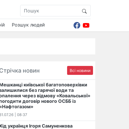
ій
Розшук людей
Стрічка новин
Всі новини
Мешканці київської багатоповерхівки
залишилися без гарячої води та
опалення через відмову «Ковальської»
погодити договір нового ОСББ із
«Нафтогазом»
31.07.26 | 08:37
Хід українця Ігоря Самуненкова