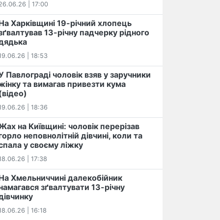
26.06.26 | 17:00
На Харківщині 19-річний хлопець​
️зґвалтував 13-річну падчерку рідного
дядька
19.06.26 | 18:53
У Павлограді чоловік взяв у заручники
жінку та вимагав привезти кума
(відео)
19.06.26 | 18:36
Жах на Київщині: чоловік перерізав
горло неповнолітній дівчині, коли та
спала у своєму ліжку
18.06.26 | 17:38
На Хмельниччині далекобійник
намагався зґвалтувати 13-річну
дівчинку
18.06.26 | 16:18