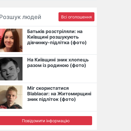
Розшук людей
Всі оголошення
Батьків розстріляли: на
Київщині розшукують
дівчинку-підлітка (фото)
На Київщині зник хлопець
разом із родиною (фото)
Міг скористатися
Blablacar: на Житомирщині
зник підліток (фото)
Повідомити інформацію