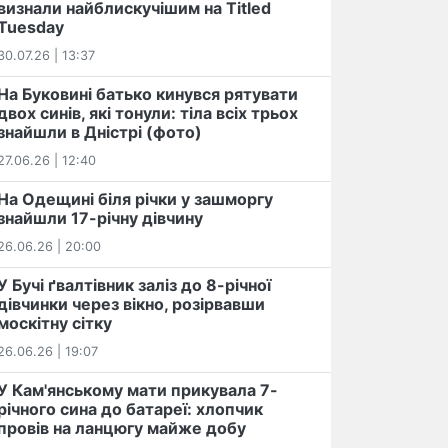
визнали найблискучішим на Titled
Tuesday
30.07.26 | 13:37
На Буковині батько кинувся рятувати
двох синів, які тонули: тіла всіх трьох
знайшли в Дністрі (фото)
27.06.26 | 12:40
На Одещині біля річки у зашморгу
знайшли 17-річну дівчину
26.06.26 | 20:00
У Бучі ґвалтівник заліз до 8-річної
дівчинки через вікно, розірвавши
москітну сітку
26.06.26 | 19:07
У Кам'янському мати прикувала 7-
річного сина до батареї: хлопчик
провів на ланцюгу майже добу