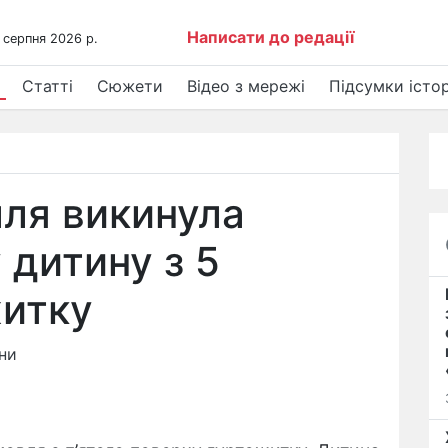
Написати до редації
 серпня 2026 р.
Статті
Сюжети
Відео з мережі
Підсумки істор
лля викинула
дитину з 5
житку
ни