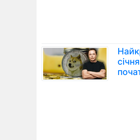
Найк
січн
поча