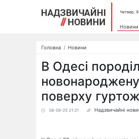
Четвер, 6
Новини
Головна
Новини
В Одесі породі
новонароджену 
поверху гурто
Надзвичайні нови
08-09-25 21:21