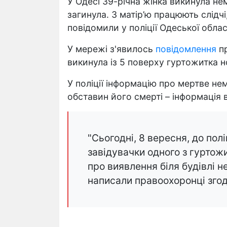
У Одесі 39-річна жінка викинула не
загинула. З матір’ю працюють слідч
повідомили у поліції Одеської облас
У мережі з'явилось
повідомлення
пр
викинула із 5 поверху гуртожитка 
У поліції інформацію про мертве н
обставин його смерті – інформація
"Сьогодні, 8 вересня, до пол
завідувачки одного з гуртож
про виявлення біля будівлі н
написали правоохоронці зго