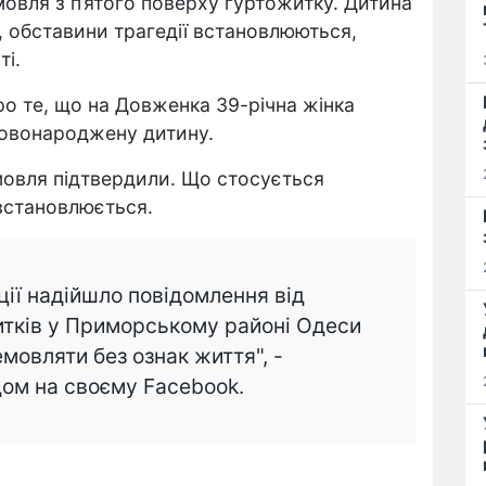
мовля з п’ятого поверху гуртожитку. Дитина
і, обставини трагедії встановлюються,
ті.
о те, що на Довженка 39-річна жінка
новонароджену дитину.
емовля підтвердили. Що стосується
 встановлюється.
іції надійшло повідомлення від
итків у Приморському районі Одеси
емовляти без ознак життя", -
дом на своєму Facebook.