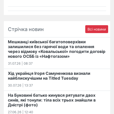
Стрічка новин
Всі новини
Мешканці київської багатоповерхівки
залишилися без гарячої води та опалення
через відмову «Ковальської» погодити договір
нового ОСББ із «Нафтогазом»
31.07.26 | 08:37
Хід українця Ігоря Самуненкова визнали
найблискучішим на Titled Tuesday
30.07.26 | 13:37
На Буковині батько кинувся рятувати двох
синів, які тонули: тіла всіх трьох знайшли в
Дністрі (фото)
27.06.26 | 12:40