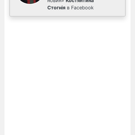
новин»
Костянтина
Стогнія
в Facebook