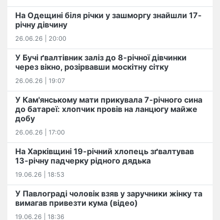
На Одещині біля річки у зашморгу знайшли 17-
річну дівчину
26.06.26 | 20:00
У Бучі ґвалтівник заліз до 8-річної дівчинки
через вікно, розірвавши москітну сітку
26.06.26 | 19:07
У Кам'янському мати прикувала 7-річного сина
до батареї: хлопчик провів на ланцюгу майже
добу
26.06.26 | 17:00
На Харківщині 19-річний хлопець​ ️зґвалтував
13-річну падчерку рідного дядька
19.06.26 | 18:53
У Павлограді чоловік взяв у заручники жінку та
вимагав привезти кума (відео)
19.06.26 | 18:36