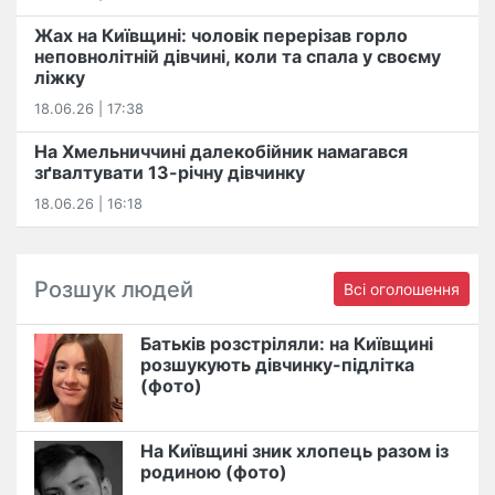
Жах на Київщині: чоловік перерізав горло
неповнолітній дівчині, коли та спала у своєму
ліжку
18.06.26 | 17:38
На Хмельниччині далекобійник намагався
зґвалтувати 13-річну дівчинку
18.06.26 | 16:18
Розшук людей
Всі оголошення
Батьків розстріляли: на Київщині
розшукують дівчинку-підлітка
(фото)
На Київщині зник хлопець разом із
родиною (фото)