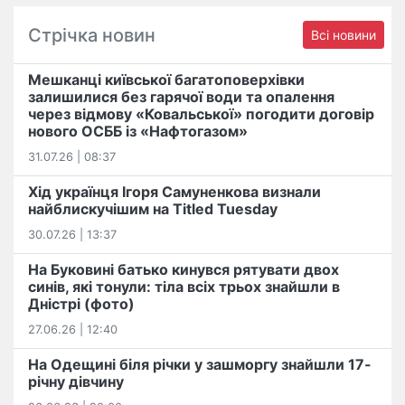
Стрічка новин
Всі новини
Мешканці київської багатоповерхівки
залишилися без гарячої води та опалення
через відмову «Ковальської» погодити договір
нового ОСББ із «Нафтогазом»
31.07.26 | 08:37
Хід українця Ігоря Самуненкова визнали
найблискучішим на Titled Tuesday
30.07.26 | 13:37
На Буковині батько кинувся рятувати двох
синів, які тонули: тіла всіх трьох знайшли в
Дністрі (фото)
27.06.26 | 12:40
На Одещині біля річки у зашморгу знайшли 17-
річну дівчину