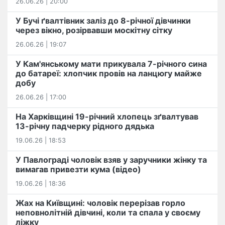
26.06.26 | 20:00
У Бучі ґвалтівник заліз до 8-річної дівчинки
через вікно, розірвавши москітну сітку
26.06.26 | 19:07
У Кам'янському мати прикувала 7-річного сина
до батареї: хлопчик провів на ланцюгу майже
добу
26.06.26 | 17:00
На Харківщині 19-річний хлопець​ ️зґвалтував
13-річну падчерку рідного дядька
19.06.26 | 18:53
У Павлограді чоловік взяв у заручники жінку та
вимагав привезти кума (відео)
19.06.26 | 18:36
Жах на Київщині: чоловік перерізав горло
неповнолітній дівчині, коли та спала у своєму
ліжку