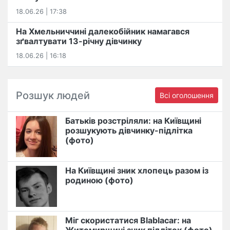
18.06.26 | 17:38
На Хмельниччині далекобійник намагався
зґвалтувати 13-річну дівчинку
18.06.26 | 16:18
Розшук людей
Всі оголошення
Батьків розстріляли: на Київщині
розшукують дівчинку-підлітка
(фото)
На Київщині зник хлопець разом із
родиною (фото)
Міг скористатися Blablacar: на
Житомирщині зник підліток (фото)