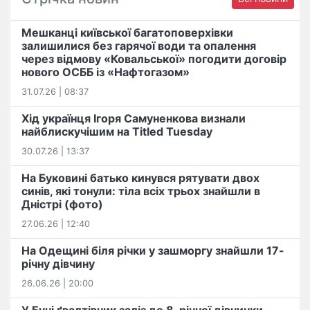
Мешканці київської багатоповерхівки
залишилися без гарячої води та опалення
через відмову «Ковальської» погодити договір
нового ОСББ із «Нафтогазом»
31.07.26 | 08:37
Хід українця Ігоря Самуненкова визнали
найблискучішим на Titled Tuesday
30.07.26 | 13:37
На Буковині батько кинувся рятувати двох
синів, які тонули: тіла всіх трьох знайшли в
Дністрі (фото)
27.06.26 | 12:40
На Одещині біля річки у зашморгу знайшли 17-
річну дівчину
26.06.26 | 20:00