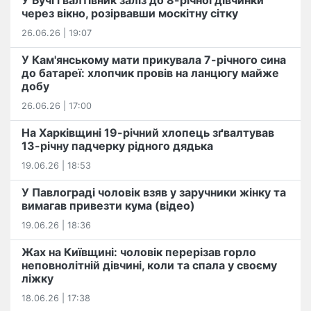
У Бучі ґвалтівник заліз до 8-річної дівчинки
через вікно, розірвавши москітну сітку
26.06.26 | 19:07
У Кам'янському мати прикувала 7-річного сина
до батареї: хлопчик провів на ланцюгу майже
добу
26.06.26 | 17:00
На Харківщині 19-річний хлопець​ ️зґвалтував
13-річну падчерку рідного дядька
19.06.26 | 18:53
У Павлограді чоловік взяв у заручники жінку та
вимагав привезти кума (відео)
19.06.26 | 18:36
Жах на Київщині: чоловік перерізав горло
неповнолітній дівчині, коли та спала у своєму
ліжку
18.06.26 | 17:38