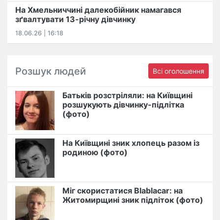
На Хмельниччині далекобійник намагався
зґвалтувати 13-річну дівчинку
18.06.26 | 16:18
Розшук людей
Всі оголошення
Батьків розстріляли: на Київщині
розшукують дівчинку-підлітка
(фото)
На Київщині зник хлопець разом із
родиною (фото)
Міг скористатися Blablacar: на
Житомирщині зник підліток (фото)