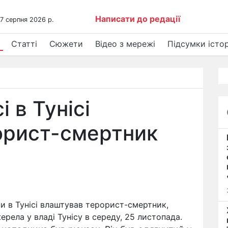
Написати до редації
 7 серпня 2026 р.
Статті
Сюжети
Відео з мережі
Підсумки істор
 в Тунісі
орист-смертник
и в Тунісі влаштував терорист-смертник,
ерела у владі Тунісу в середу, 25 листопада.