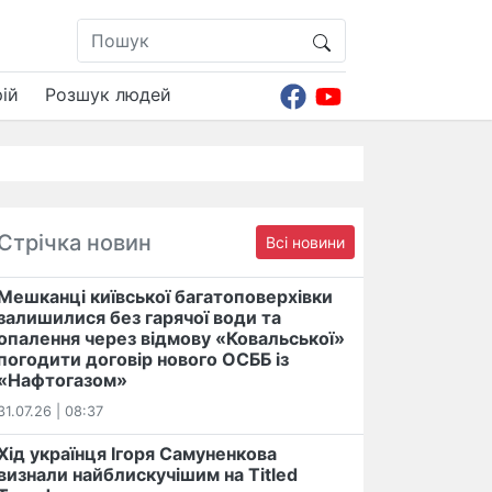
ій
Розшук людей
Стрічка новин
Всі новини
Мешканці київської багатоповерхівки
залишилися без гарячої води та
опалення через відмову «Ковальської»
погодити договір нового ОСББ із
«Нафтогазом»
31.07.26 | 08:37
Хід українця Ігоря Самуненкова
визнали найблискучішим на Titled