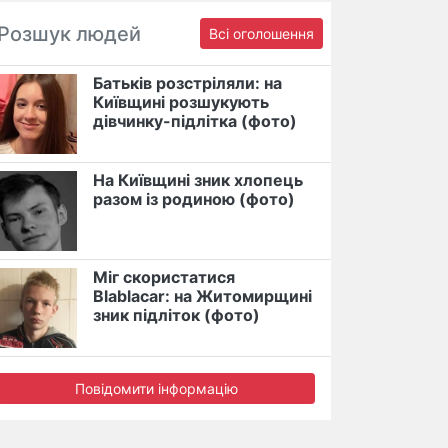
Розшук людей
Всі оголошення
Батьків розстріляли: на
Київщині розшукують
дівчинку-підлітка (фото)
На Київщині зник хлопець
разом із родиною (фото)
Міг скористатися
Blablacar: на Житомирщині
зник підліток (фото)
Повідомити інформацію