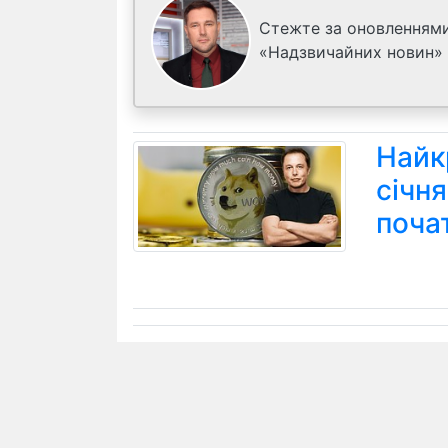
Стежте за оновленнями
«Надзвичайних новин»
Найк
січн
поча