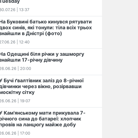
Tuesday
30.07.26 | 13:37
На Буковині батько кинувся рятувати
двох синів, які тонули: тіла всіх трьох
знайшли в Дністрі (фото)
27.06.26 | 12:40
На Одещині біля річки у зашморгу
знайшли 17-річну дівчину
26.06.26 | 20:00
У Бучі ґвалтівник заліз до 8-річної
дівчинки через вікно, розірвавши
москітну сітку
26.06.26 | 19:07
У Кам'янському мати прикувала 7-
річного сина до батареї: хлопчик
провів на ланцюгу майже добу
26.06.26 | 17:00