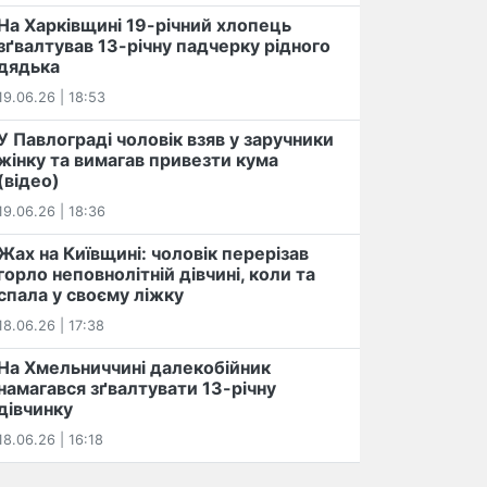
На Харківщині 19-річний хлопець​
️зґвалтував 13-річну падчерку рідного
дядька
19.06.26 | 18:53
У Павлограді чоловік взяв у заручники
жінку та вимагав привезти кума
(відео)
19.06.26 | 18:36
Жах на Київщині: чоловік перерізав
горло неповнолітній дівчині, коли та
спала у своєму ліжку
18.06.26 | 17:38
На Хмельниччині далекобійник
намагався зґвалтувати 13-річну
дівчинку
18.06.26 | 16:18