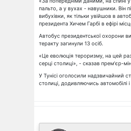
«За попередніми даними, на спині у
пальто, а у вухах - навушники. Він 
вибухівки, як тільки увійшов в авто
президента Хичем Гарбі в ефірі місц
Автобус президентської охорони виб
теракту загинули 13 осіб.
«Це еволюція тероризму, на цей р
серці столиці», - сказав прем'єр-мін
У Тунісі оголосили надзвичайний ста
столиці, додивляючись автомобілі і