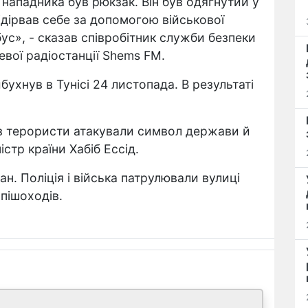
 нападника був рюкзак. Він був одягнутий у
підірвав себе за допомогою військової
бус», - сказав співробітник служби безпеки
евої радіостанції Shems FM.
ухнув в Тунісі 24 листопада. В результаті
аз терористи атакували символ держави й
істр країни Хабіб Ессід.
н. Поліція і війська патрулювали вулиці
 пішоходів.