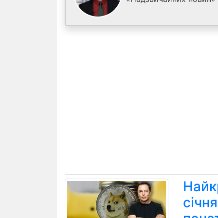
Найк
січн