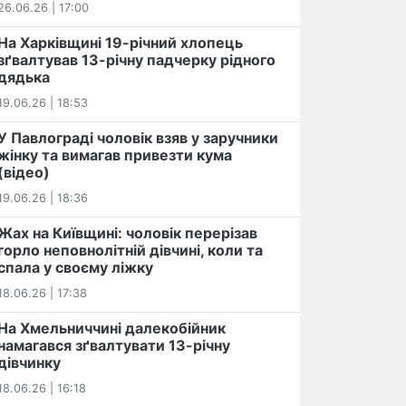
26.06.26 | 17:00
На Харківщині 19-річний хлопець​
️зґвалтував 13-річну падчерку рідного
дядька
19.06.26 | 18:53
У Павлограді чоловік взяв у заручники
жінку та вимагав привезти кума
(відео)
19.06.26 | 18:36
Жах на Київщині: чоловік перерізав
горло неповнолітній дівчині, коли та
спала у своєму ліжку
18.06.26 | 17:38
На Хмельниччині далекобійник
намагався зґвалтувати 13-річну
дівчинку
18.06.26 | 16:18