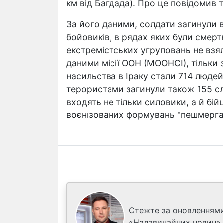
км від Багдада). Про це повідомив 
За його даними, солдати загинули в
бойовиків, в рядах яких були смерт
екстремістських угруповань не взяло
даними місії ООН (МООНСІ), тільки
насильства в Іраку стали 714 людей
терористами загинули також 155 сл
входять не тільки силовики, а й бі
воєнізованих формувань "пешмерга
Стежте за оновленнями
«Надзвичайних новин»