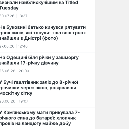
визнали найблискучішим на Titled
Tuesday
30.07.26 | 13:37
На Буковині батько кинувся рятувати
двох синів, які тонули: тіла всіх трьох
знайшли в Дністрі (фото)
27.06.26 | 12:40
На Одещині біля річки у зашморгу
знайшли 17-річну дівчину
26.06.26 | 20:00
У Бучі ґвалтівник заліз до 8-річної
дівчинки через вікно, розірвавши
москітну сітку
26.06.26 | 19:07
У Кам'янському мати прикувала 7-
річного сина до батареї: хлопчик
провів на ланцюгу майже добу