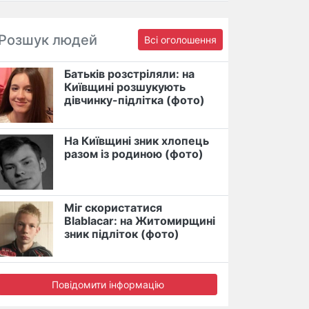
Розшук людей
Всі оголошення
Батьків розстріляли: на
Київщині розшукують
дівчинку-підлітка (фото)
На Київщині зник хлопець
разом із родиною (фото)
Міг скористатися
Blablacar: на Житомирщині
зник підліток (фото)
Повідомити інформацію