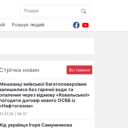
ій
Розшук людей
Стрічка новин
Всі новини
Мешканці київської багатоповерхівки
залишилися без гарячої води та
опалення через відмову «Ковальської»
погодити договір нового ОСББ із
«Нафтогазом»
31.07.26 | 08:37
Хід українця Ігоря Самуненкова