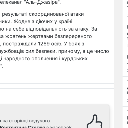
телеканал "Аль-Джазіра".
 результаті скоординованої атаки
ники. Жодне з діючих у країні
 на себе відповідальність за атаку. За
 за жовтень жертвами безперервного
, постраждали 1269 осіб. У боях з
ужбовців сил безпеки, причому, в це число
йці народного ополчення і курдських
".
 на сторінці ведучого
Костянтина Стогнія
в Facebook