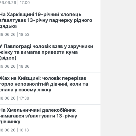
26.06.26 | 17:00
На Харківщині 19-річний хлопець​
️зґвалтував 13-річну падчерку рідного
дядька
19.06.26 | 18:53
У Павлограді чоловік взяв у заручники
жінку та вимагав привезти кума
(відео)
19.06.26 | 18:36
Жах на Київщині: чоловік перерізав
горло неповнолітній дівчині, коли та
спала у своєму ліжку
18.06.26 | 17:38
На Хмельниччині далекобійник
намагався зґвалтувати 13-річну
дівчинку
18.06.26 | 16:18