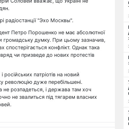
ерій Соловей вважає, що Україні не
дян.
рі радіостанції "Эхо Москвы".
зидент Петро Порошенко не має абсолютної
ти громадську думку. При цьому зазначив,
х спостерігається конфлікт. Однак така
навряд чи призведе до нових протестів
 і російських патріотів на новий
ку революцію дуже перебільшені.
на не розпадеться, і держава там хоч
точно не звалиться під тягарем власних
овей.