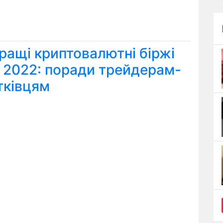
ращі криптовалютні біржі
я 2022: поради трейдерам-
тківцям