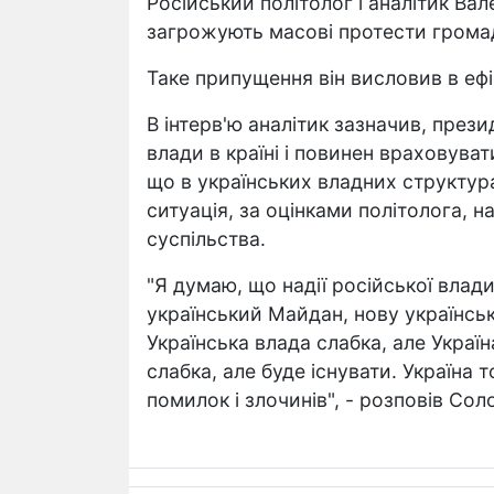
Російський політолог і аналітик Вал
загрожують масові протести грома
Таке припущення він висловив в ефі
В інтерв'ю аналітик зазначив, пре
влади в країні і повинен враховува
що в українських владних структура
ситуація, за оцінками політолога, 
суспільства.
"Я думаю, що надії російської влади
український Майдан, нову українсь
Українська влада слабка, але Украї
слабка, але буде існувати. Україна 
помилок і злочинів", - розповів Сол