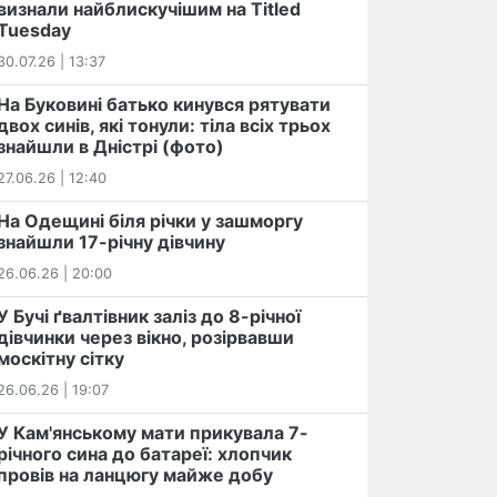
визнали найблискучішим на Titled
Tuesday
30.07.26 | 13:37
На Буковині батько кинувся рятувати
двох синів, які тонули: тіла всіх трьох
знайшли в Дністрі (фото)
27.06.26 | 12:40
На Одещині біля річки у зашморгу
знайшли 17-річну дівчину
26.06.26 | 20:00
У Бучі ґвалтівник заліз до 8-річної
дівчинки через вікно, розірвавши
москітну сітку
26.06.26 | 19:07
У Кам'янському мати прикувала 7-
річного сина до батареї: хлопчик
провів на ланцюгу майже добу