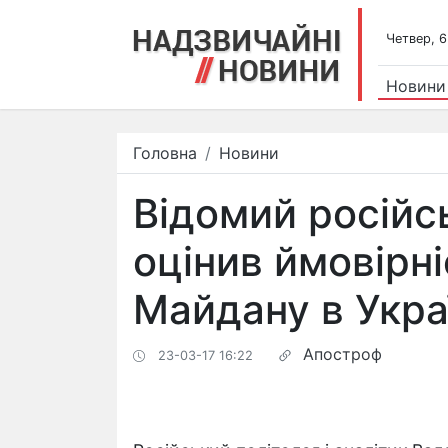
Четвер, 6
Новини
Головна
Новини
Відомий російс
оцінив ймовірні
Майдану в Укра
Апостроф
23-03-17 16:22