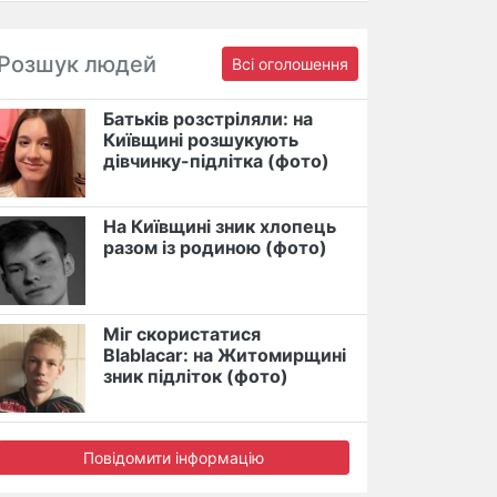
Розшук людей
Всі оголошення
Батьків розстріляли: на
Київщині розшукують
дівчинку-підлітка (фото)
На Київщині зник хлопець
разом із родиною (фото)
Міг скористатися
Blablacar: на Житомирщині
зник підліток (фото)
Повідомити інформацію