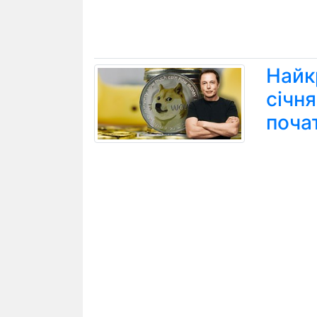
Найк
січн
поча