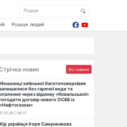
ій
Розшук людей
Стрічка новин
Всі новини
Мешканці київської багатоповерхівки
залишилися без гарячої води та
опалення через відмову «Ковальської»
погодити договір нового ОСББ із
«Нафтогазом»
31.07.26 | 08:37
Хід українця Ігоря Самуненкова