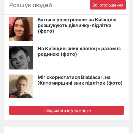
Розшук людей
Всі оголошення
Батьків розстріляли: на Київщині
розшукують дівчинку-підлітка
(фото)
На Київщині зник хлопець разом із
родиною (фото)
Міг скористатися Blablacar: на
Житомирщині зник підліток (фото)
Повідомити інформацію