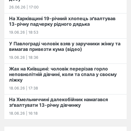
26.06.26 | 17:00
На Харківщині 19-річний хлопець​ ️зґвалтував
13-річну падчерку рідного дядька
19.06.26 | 18:53
У Павлограді чоловік взяв у заручники жінку та
вимагав привезти кума (відео)
19.06.26 | 18:36
Жах на Київщині: чоловік перерізав горло
неповнолітній дівчині, коли та спала у своєму
ліжку
18.06.26 | 17:38
На Хмельниччині далекобійник намагався
зґвалтувати 13-річну дівчинку
18.06.26 | 16:18