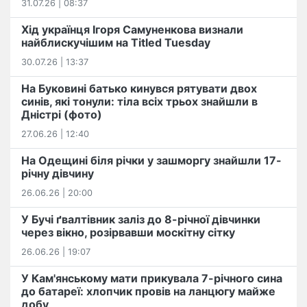
31.07.26 | 08:37
Хід українця Ігоря Самуненкова визнали
найблискучішим на Titled Tuesday
30.07.26 | 13:37
На Буковині батько кинувся рятувати двох
синів, які тонули: тіла всіх трьох знайшли в
Дністрі (фото)
27.06.26 | 12:40
На Одещині біля річки у зашморгу знайшли 17-
річну дівчину
26.06.26 | 20:00
У Бучі ґвалтівник заліз до 8-річної дівчинки
через вікно, розірвавши москітну сітку
26.06.26 | 19:07
У Кам'янському мати прикувала 7-річного сина
до батареї: хлопчик провів на ланцюгу майже
добу