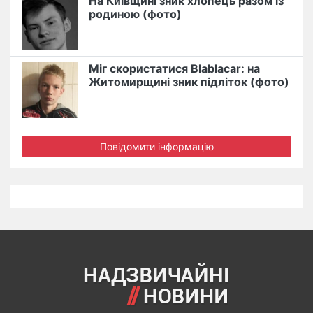
На Київщині зник хлопець разом із
родиною (фото)
Міг скористатися Blablacar: на
Житомирщині зник підліток (фото)
Повідомити інформацію