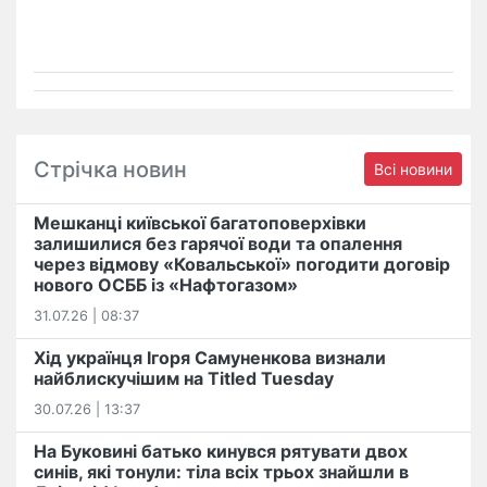
Стрічка новин
Всі новини
Мешканці київської багатоповерхівки
залишилися без гарячої води та опалення
через відмову «Ковальської» погодити договір
нового ОСББ із «Нафтогазом»
31.07.26 | 08:37
Хід українця Ігоря Самуненкова визнали
найблискучішим на Titled Tuesday
30.07.26 | 13:37
На Буковині батько кинувся рятувати двох
синів, які тонули: тіла всіх трьох знайшли в