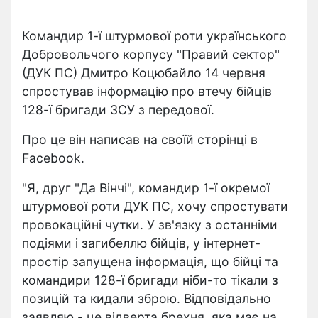
Командир 1-ї штурмової роти українського
Добровольчого корпусу "Правий сектор"
(ДУК ПС) Дмитро Коцюбайло 14 червня
спростував інформацію про втечу бійців
128-ї бригади ЗСУ з передової.
Про це він написав на своїй сторінці в
Facebook.
"Я, друг "Да Вінчі", командир 1-ї окремої
штурмової роти ДУК ПС, хочу спростувати
провокаційні чутки. У зв'язку з останніми
подіями і загибеллю бійців, у інтернет-
простір запущена інформація, що бійці та
командири 128-ї бригади ніби-то тікали з
позицій та кидали зброю. Відповідально
заявляю - це відверта брехня, яка має на