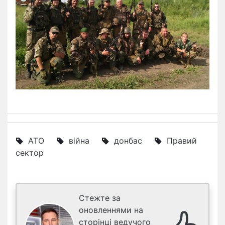
АТО
війна
донбас
Правий
сектор
Стежте за
оновленнями на
сторінці ведучого