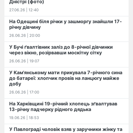
Дністрі (фото)
27.06.26 | 12:40
На Одещині біля річки у зашморгу знайшли 17-
річну дівчину
26.06.26 | 20:00
У Бучі ґвалтівник заліз до 8-річної дівчинки
через вікно, розірвавши москітну сітку
26.06.26 | 19:07
У Кам'янському мати прикувала 7-річного сина
до батареї: хлопчик провів на ланцюгу майже
добу
26.06.26 | 17:00
На Харківщині 19-річний хлопець​ ️зґвалтував
13-річну падчерку рідного дядька
19.06.26 | 18:53
У Павлограді чоловік взяв у заручники жінку та