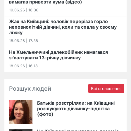
вимагав привезти кума (відео)
19.06.26 | 18:36
Жах на Київщині: чоловік перерізав горло
неповнолітній дівчині, коли та спала у своєму
ліжку
18.06.26 | 17:38
На Хмельниччині далекобійник намагався
зґвалтувати 13-річну дівчинку
18.06.26 | 16:18
Розшук людей
Всі оголошення
Батьків розстріляли: на Київщині
розшукують дівчинку-підлітка
(фото)