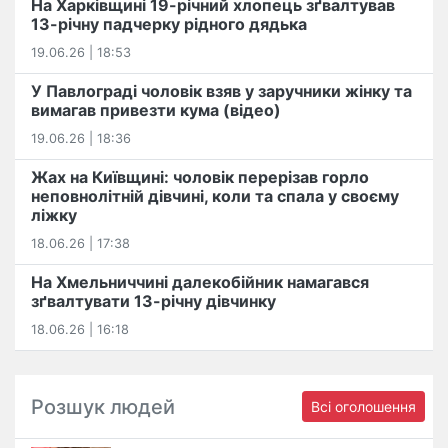
На Харківщині 19-річний хлопець​ ️зґвалтував
13-річну падчерку рідного дядька
19.06.26 | 18:53
У Павлограді чоловік взяв у заручники жінку та
вимагав привезти кума (відео)
19.06.26 | 18:36
Жах на Київщині: чоловік перерізав горло
неповнолітній дівчині, коли та спала у своєму
ліжку
18.06.26 | 17:38
На Хмельниччині далекобійник намагався
зґвалтувати 13-річну дівчинку
18.06.26 | 16:18
Розшук людей
Всі оголошення