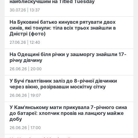
найблискучішим на Titled Tuesday
30.07.26 | 13:37
На Буковині батько кинувся рятувати двох
синів, які тонули: тіла всіх трьох знайшли в
Дністрі (фото)
27.06.26 | 12:40
На Одещині біля річки у зашморгу знайшли 17-
річну дівчину
26.06.26 | 20:00
У Бучі ґвалтівник заліз до 8-річної дівчинки
через вікно, розірвавши москітну сітку
26.06.26 | 19:07
У Кам'янському мати прикувала 7-річного сина
до батареї: хлопчик провів на ланцюгу майже
добу
26.06.26 | 17:00