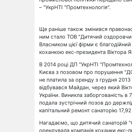
– "УкрНТІ "Промтехнологія".
Ще раніше також змінився правонас
ним стало ТОВ "Дитячий оздоровчий
Власником цієї фірми є благодійни
коханкою екс-президента Віктора 
В 2014 році ДП "УкрНТІ "Промтехно
Києва з позовом про порушення "ДО
не платила за оренду з грудня 2013 
відбувався Майдан, через який Вікт
України. Виникла заборгованість в 7
подала зустрічний позов до держпі
капітальний ремонт санаторію 17,92
Нагадаємо, що дитячий санаторій "С
орендувала компанія коханки екс-п