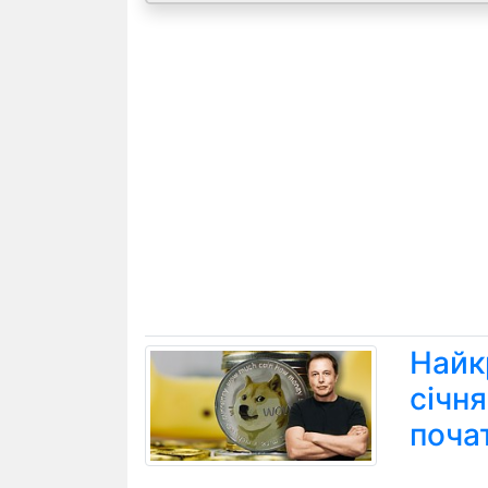
Найк
січн
поча