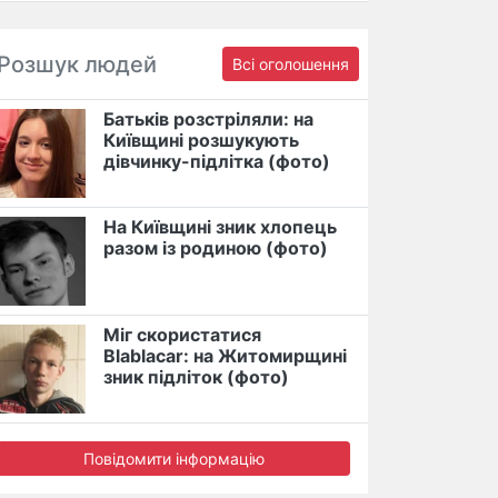
Розшук людей
Всі оголошення
Батьків розстріляли: на
Київщині розшукують
дівчинку-підлітка (фото)
На Київщині зник хлопець
разом із родиною (фото)
Міг скористатися
Blablacar: на Житомирщині
зник підліток (фото)
Повідомити інформацію