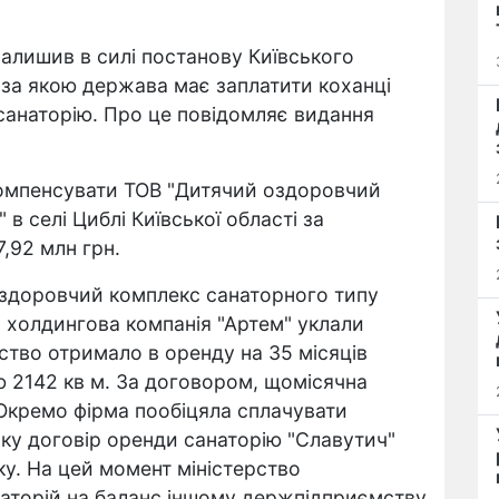
алишив в силі постанову Київського
 за якою держава має заплатити коханці
 санаторію. Про це повідомляє видання
компенсувати ТОВ "Дитячий оздоровчий
в селі Циблі Київської області за
,92 млн грн.
оздоровчий комплекс санаторного типу
 холдингова компанія "Артем" уклали
ство отримало в оренду на 35 місяців
ю 2142 кв м. За договором, щомісячна
 Окремо фірма пообіцяла сплачувати
оку договір оренди санаторію "Славутич"
у. На цей момент міністерство
наторій на баланс іншому держпідприємству