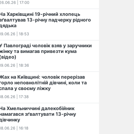
26.06.26 | 17:00
На Харківщині 19-річний хлопець​
️зґвалтував 13-річну падчерку рідного
дядька
19.06.26 | 18:53
У Павлограді чоловік взяв у заручники
жінку та вимагав привезти кума
(відео)
19.06.26 | 18:36
Жах на Київщині: чоловік перерізав
горло неповнолітній дівчині, коли та
спала у своєму ліжку
18.06.26 | 17:38
На Хмельниччині далекобійник
намагався зґвалтувати 13-річну
дівчинку
18.06.26 | 16:18