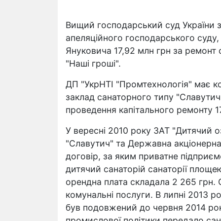
Вищий господарський суд України з
апеляційного господарського суду,
Януковича 17,92 млн грн за ремонт
"Наші гроші".
ДП "УкрНТІ "Промтехнологія" має 
заклад санаторного типу "Славутич" 
проведення капітального ремонту 17
У вересні 2010 року ЗАТ "Дитячий 
"Славутич" та Державна акціонерна
договір, за яким приватне підприєм
дитячий санаторій санаторії площе
орендна плата складала 2 265 грн.
комунальні послуги. В липні 2013 р
був подовжений до червня 2014 рок
промислової політики передало са