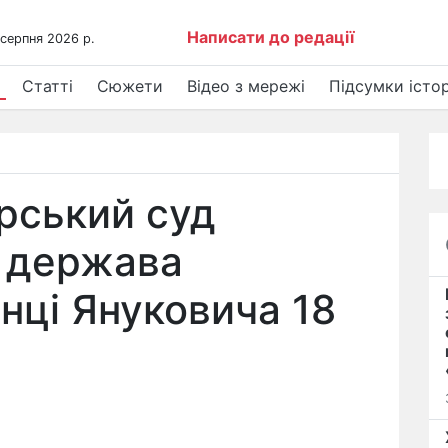
Написати до редації
 серпня 2026 р.
Статті
Сюжети
Відео з мережі
Підсумки істор
рський суд
о держава
нці Януковича 18