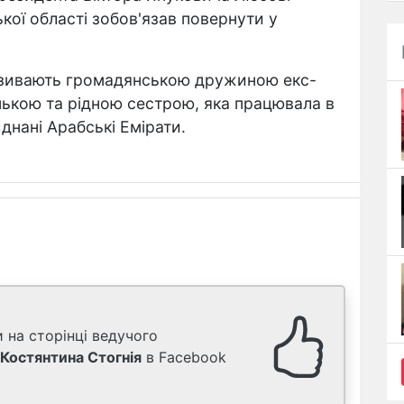
кої області зобов'язав повернути у
азивають громадянською дружиною екс-
нькою та рідною сестрою, яка працювала в
днані Арабські Емірати.
 на сторінці ведучого
Костянтина Стогнія
в Facebook