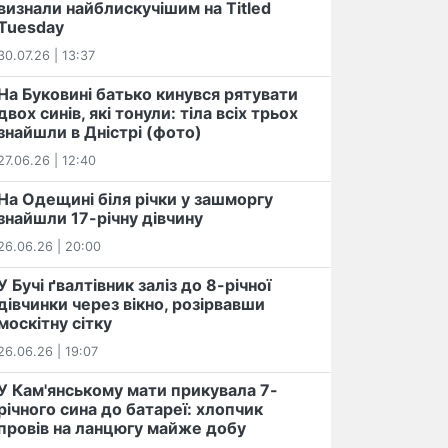
визнали найблискучішим на Titled
Tuesday
30.07.26 | 13:37
На Буковині батько кинувся рятувати
двох синів, які тонули: тіла всіх трьох
знайшли в Дністрі (фото)
27.06.26 | 12:40
На Одещині біля річки у зашморгу
знайшли 17-річну дівчину
26.06.26 | 20:00
У Бучі ґвалтівник заліз до 8-річної
дівчинки через вікно, розірвавши
москітну сітку
26.06.26 | 19:07
У Кам'янському мати прикувала 7-
річного сина до батареї: хлопчик
провів на ланцюгу майже добу