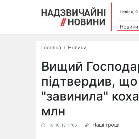
Недiля, 9
Новини
Головна
Новини
Вищий Господа
підтвердив, щ
"завинила" коха
млн
Наші гроші
10-10-15 11:05