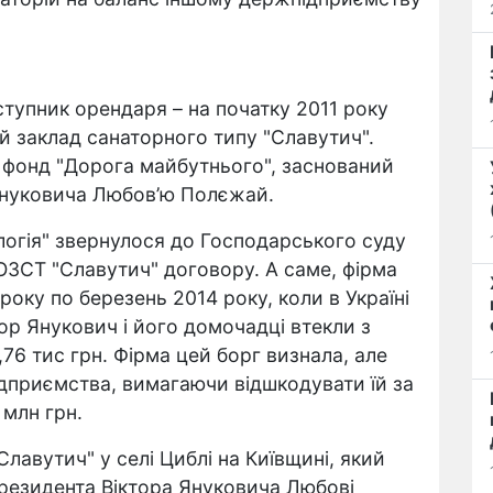
тупник орендаря – на початку 2011 року
 заклад санаторного типу "Славутич".
й фонд "Дорога майбутнього", заснований
Януковича Любов’ю Полєжай.
логія" звернулося до Господарського суду
ЗСТ "Славутич" договору. А саме, фірма
року по березень 2014 року, коли в Україні
ор Янукович і його домочадці втекли з
,76 тис грн. Фірма цей борг визнала, але
дприємства, вимагаючи відшкодувати їй за
 млн грн.
лавутич" у селі Циблі на Київщині, який
резидента Віктора Януковича Любові