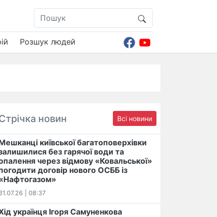
ій
Розшук людей
Стрічка новин
Всі новини
Мешканці київської багатоповерхівки
залишилися без гарячої води та
опалення через відмову «Ковальської»
погодити договір нового ОСББ із
«Нафтогазом»
31.07.26 | 08:37
Хід українця Ігоря Самуненкова