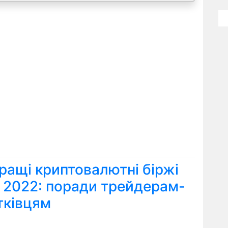
ращі криптовалютні біржі
я 2022: поради трейдерам-
тківцям