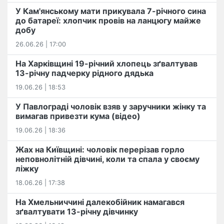
У Кам'янському мати прикувала 7-річного сина
до батареї: хлопчик провів на ланцюгу майже
добу
26.06.26 | 17:00
На Харківщині 19-річний хлопець​ ️зґвалтував
13-річну падчерку рідного дядька
19.06.26 | 18:53
У Павлограді чоловік взяв у заручники жінку та
вимагав привезти кума (відео)
19.06.26 | 18:36
Жах на Київщині: чоловік перерізав горло
неповнолітній дівчині, коли та спала у своєму
ліжку
18.06.26 | 17:38
На Хмельниччині далекобійник намагався
зґвалтувати 13-річну дівчинку