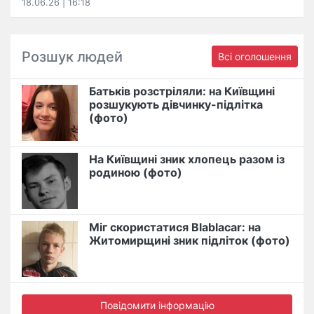
18.06.26 | 16:18
Розшук людей
Всі оголошення
Батьків розстріляли: на Київщині
розшукують дівчинку-підлітка
(фото)
На Київщині зник хлопець разом із
родиною (фото)
Міг скористатися Blablacar: на
Житомирщині зник підліток (фото)
Повідомити інформацію