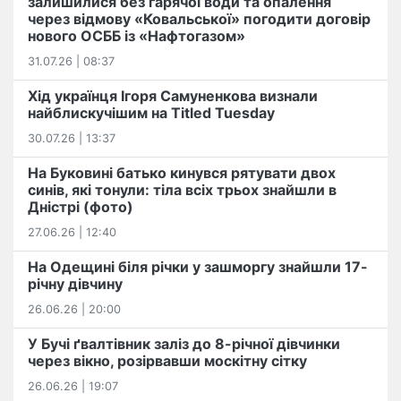
залишилися без гарячої води та опалення
через відмову «Ковальської» погодити договір
нового ОСББ із «Нафтогазом»
31.07.26 | 08:37
Хід українця Ігоря Самуненкова визнали
найблискучішим на Titled Tuesday
30.07.26 | 13:37
На Буковині батько кинувся рятувати двох
синів, які тонули: тіла всіх трьох знайшли в
Дністрі (фото)
27.06.26 | 12:40
На Одещині біля річки у зашморгу знайшли 17-
річну дівчину
26.06.26 | 20:00
У Бучі ґвалтівник заліз до 8-річної дівчинки
через вікно, розірвавши москітну сітку
26.06.26 | 19:07