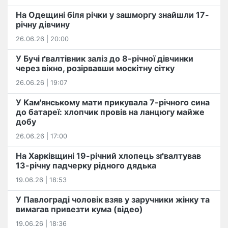
На Одещині біля річки у зашморгу знайшли 17-
річну дівчину
26.06.26 | 20:00
У Бучі ґвалтівник заліз до 8-річної дівчинки
через вікно, розірвавши москітну сітку
26.06.26 | 19:07
У Кам'янському мати прикувала 7-річного сина
до батареї: хлопчик провів на ланцюгу майже
добу
26.06.26 | 17:00
На Харківщині 19-річний хлопець​ ️зґвалтував
13-річну падчерку рідного дядька
19.06.26 | 18:53
У Павлограді чоловік взяв у заручники жінку та
вимагав привезти кума (відео)
19.06.26 | 18:36