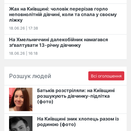
Жах на Київщині: чоловік перерізав горло
неповнолітній дівчині, коли та спала у своєму
ліжку
18.06.26 | 17:38
На Хмельниччині далекобійник намагався
зґвалтувати 13-річну дівчинку
18.06.26 | 16:18
Розшук людей
Всі оголошення
Батьків розстріляли: на Київщині
розшукують дівчинку-підлітка
(фото)
На Київщині зник хлопець разом із
родиною (фото)