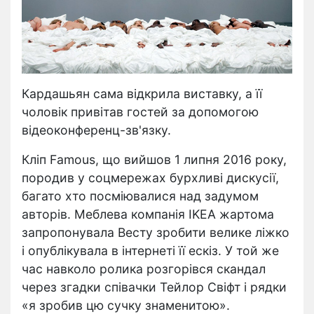
Кардашьян сама відкрила виставку, а її
чоловік привітав гостей за допомогою
відеоконференц-зв'язку.
Кліп Famous, що вийшов 1 липня 2016 року,
породив у соцмережах бурхливі дискусії,
багато хто посміювалися над задумом
авторів. Меблева компанія IKEA жартома
запропонувала Весту зробити велике ліжко
і опублікувала в інтернеті її ескіз. У той же
час навколо ролика розгорівся скандал
через згадки співачки Тейлор Свіфт і рядки
«я зробив цю сучку знаменитою».