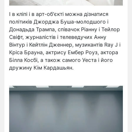
І в кліпі і в арт-об'єкті можна дізнатися
політиків Джорджа Буша-молодшого і
Донадьда Трампа, співачок Ріанну і Тейлор
Свіфт, журналістів і телеведучих Анну
Вінтур і Кейтлін Дженнер, музикантів Ray J і
Кріса Брауна, актрису Ембер Роуз, актора
Білла Косбі, а також самого Уеста і його
дружину Кім Кардашьян.