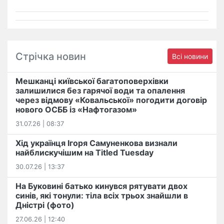
Стрічка новин
Всі новини
Мешканці київської багатоповерхівки
залишилися без гарячої води та опалення
через відмову «Ковальської» погодити договір
нового ОСББ із «Нафтогазом»
31.07.26 | 08:37
Хід українця Ігоря Самуненкова визнали
найблискучішим на Titled Tuesday
30.07.26 | 13:37
На Буковині батько кинувся рятувати двох
синів, які тонули: тіла всіх трьох знайшли в
Дністрі (фото)
27.06.26 | 12:40