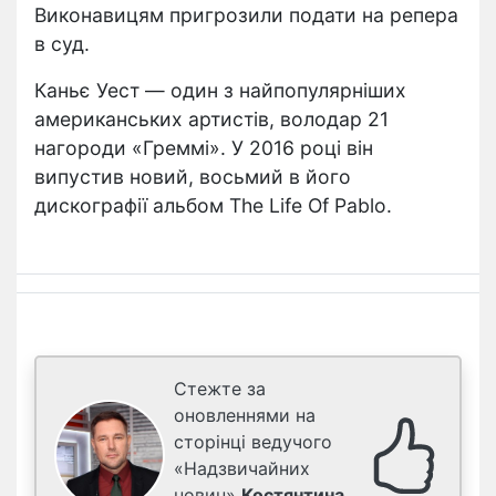
Виконавицям пригрозили подати на репера
в суд.
Каньє Уест — один з найпопулярніших
американських артистів, володар 21
нагороди «Греммі». У 2016 році він
випустив новий, восьмий в його
дискографії альбом The Life Of Pablo.
Стежте за
оновленнями на
сторінці ведучого
«Надзвичайних
новин»
Костянтина