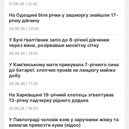
27.06.26 | 12:40
На Одещині біля річки у зашморгу знайшли 17-
річну дівчину
26.06.26 | 20:00
У Бучі ґвалтівник заліз до 8-річної дівчинки
через вікно, розірвавши москітну сітку
26.06.26 | 19:07
У Кам'янському мати прикувала 7-річного сина
до батареї: хлопчик провів на ланцюгу майже
добу
26.06.26 | 17:00
На Харківщині 19-річний хлопець​ ️зґвалтував
13-річну падчерку рідного дядька
19.06.26 | 18:53
У Павлограді чоловік взяв у заручники жінку та
вимагав привезти кума (відео)