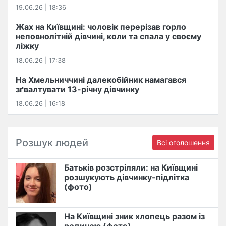
19.06.26 | 18:36
Жах на Київщині: чоловік перерізав горло
неповнолітній дівчині, коли та спала у своєму
ліжку
18.06.26 | 17:38
На Хмельниччині далекобійник намагався
зґвалтувати 13-річну дівчинку
18.06.26 | 16:18
Розшук людей
Всі оголошення
Батьків розстріляли: на Київщині
розшукують дівчинку-підлітка
(фото)
На Київщині зник хлопець разом із