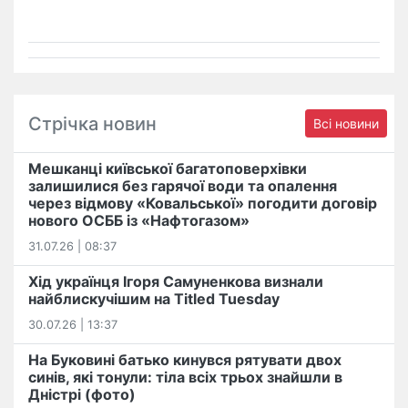
Стрічка новин
Всі новини
Мешканці київської багатоповерхівки
залишилися без гарячої води та опалення
через відмову «Ковальської» погодити договір
нового ОСББ із «Нафтогазом»
31.07.26 | 08:37
Хід українця Ігоря Самуненкова визнали
найблискучішим на Titled Tuesday
30.07.26 | 13:37
На Буковині батько кинувся рятувати двох
синів, які тонули: тіла всіх трьох знайшли в
Дністрі (фото)