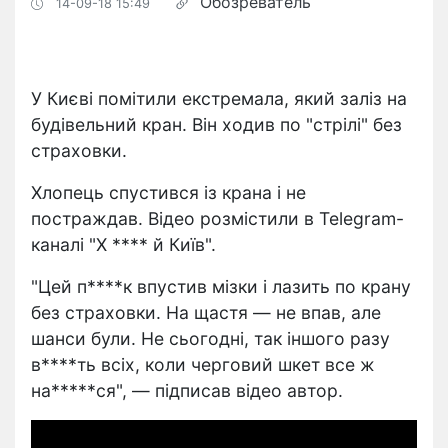
Обозреватель
14-09-18 15:49
У Києві помітили екстремала, який заліз на
будівельний кран. Він ходив по "стрілі" без
страховки.
Хлопець спустився із крана і не
постраждав. Відео розмістили в Telegram-
каналі "Х **** й Київ".
"Цей п****к впустив мізки і лазить по крану
без страховки. На щастя — не впав, але
шанси були. Не сьогодні, так іншого разу
в****ть всіх, коли черговий шкет все ж
на*****ся", — підписав відео автор.