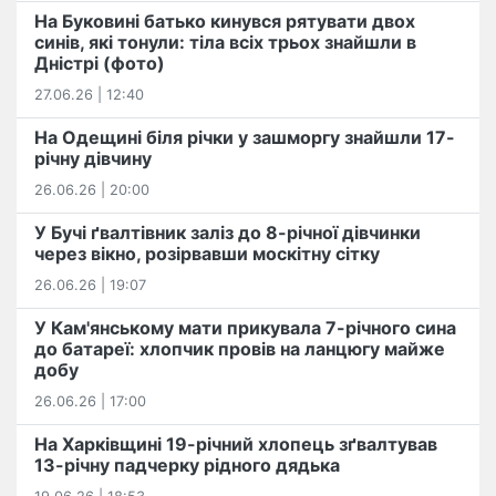
На Буковині батько кинувся рятувати двох
синів, які тонули: тіла всіх трьох знайшли в
Дністрі (фото)
27.06.26 | 12:40
На Одещині біля річки у зашморгу знайшли 17-
річну дівчину
26.06.26 | 20:00
У Бучі ґвалтівник заліз до 8-річної дівчинки
через вікно, розірвавши москітну сітку
26.06.26 | 19:07
У Кам'янському мати прикувала 7-річного сина
до батареї: хлопчик провів на ланцюгу майже
добу
26.06.26 | 17:00
На Харківщині 19-річний хлопець​ ️зґвалтував
13-річну падчерку рідного дядька