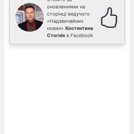
оновленнями на
сторінці ведучого
«Надзвичайних
новин»
Костянтина
Стогнія
в Facebook