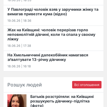
19.06.26 | 18:53
У Павлограді чоловік взяв у заручники жінку та
вимагав привезти кума (відео)
19.06.26 | 18:36
Жах на Київщині: чоловік перерізав горло
неповнолітній дівчині, коли та спала у своєму
ліжку
18.06.26 | 17:38
На Хмельниччині далекобійник намагався
зґвалтувати 13-річну дівчинку
18.06.26 | 16:18
Розшук людей
Всі оголошення
Батьків розстріляли: на Київщині
розшукують дівчинку-підлітка
(фото)