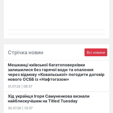
Стрічка новин
Всі новини
Мешканці київської багатоповерхівки
залишилися без гарячої води та опалення
через відмову «Ковальської» погодити договір
нового ОСББ із «Нафтогазом»
31.07.26 | 08:37
Хід українця Ігоря Самуненкова визнали
найблискучішим на Titled Tuesday
30.07.26 | 13:37