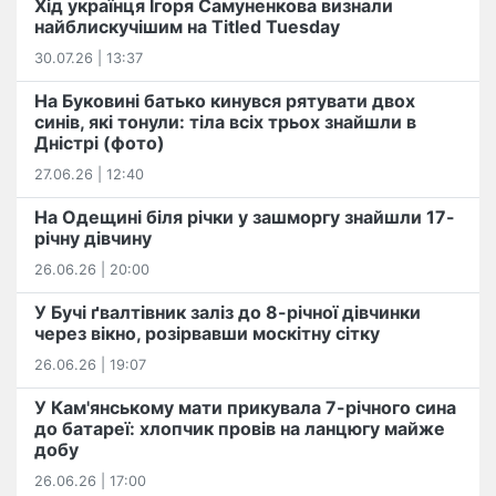
Хід українця Ігоря Самуненкова визнали
найблискучішим на Titled Tuesday
30.07.26 | 13:37
На Буковині батько кинувся рятувати двох
синів, які тонули: тіла всіх трьох знайшли в
Дністрі (фото)
27.06.26 | 12:40
На Одещині біля річки у зашморгу знайшли 17-
річну дівчину
26.06.26 | 20:00
У Бучі ґвалтівник заліз до 8-річної дівчинки
через вікно, розірвавши москітну сітку
26.06.26 | 19:07
У Кам'янському мати прикувала 7-річного сина
до батареї: хлопчик провів на ланцюгу майже
добу
26.06.26 | 17:00