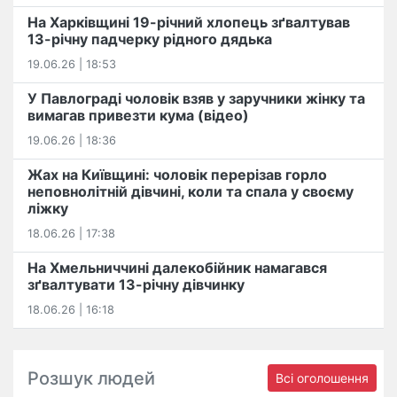
На Харківщині 19-річний хлопець​ ️зґвалтував
13-річну падчерку рідного дядька
19.06.26 | 18:53
У Павлограді чоловік взяв у заручники жінку та
вимагав привезти кума (відео)
19.06.26 | 18:36
Жах на Київщині: чоловік перерізав горло
неповнолітній дівчині, коли та спала у своєму
ліжку
18.06.26 | 17:38
На Хмельниччині далекобійник намагався
зґвалтувати 13-річну дівчинку
18.06.26 | 16:18
Розшук людей
Всі оголошення