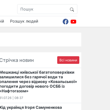
ій
Розшук людей
Стрічка новин
Всі новини
Мешканці київської багатоповерхівки
залишилися без гарячої води та
опалення через відмову «Ковальської»
погодити договір нового ОСББ із
«Нафтогазом»
31.07.26 | 08:37
Хід українця Ігоря Самуненкова