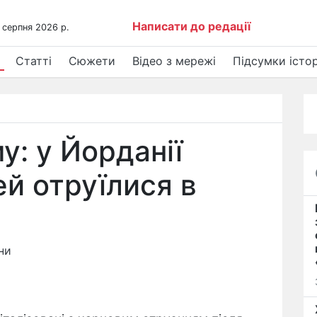
Написати до редації
 серпня 2026 р.
Статті
Сюжети
Відео з мережі
Підсумки істор
: у Йорданії
й отруїлися в
ни