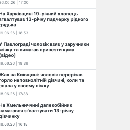
26.06.26 | 17:00
На Харківщині 19-річний хлопець​
️зґвалтував 13-річну падчерку рідного
дядька
19.06.26 | 18:53
У Павлограді чоловік взяв у заручники
жінку та вимагав привезти кума
(відео)
19.06.26 | 18:36
Жах на Київщині: чоловік перерізав
горло неповнолітній дівчині, коли та
спала у своєму ліжку
18.06.26 | 17:38
На Хмельниччині далекобійник
намагався зґвалтувати 13-річну
дівчинку
18.06.26 | 16:18