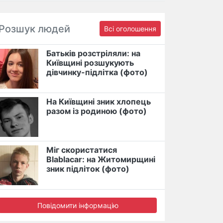
Розшук людей
Всі оголошення
Батьків розстріляли: на
Київщині розшукують
дівчинку-підлітка (фото)
На Київщині зник хлопець
разом із родиною (фото)
Міг скористатися
Blablacar: на Житомирщині
зник підліток (фото)
Повідомити інформацію