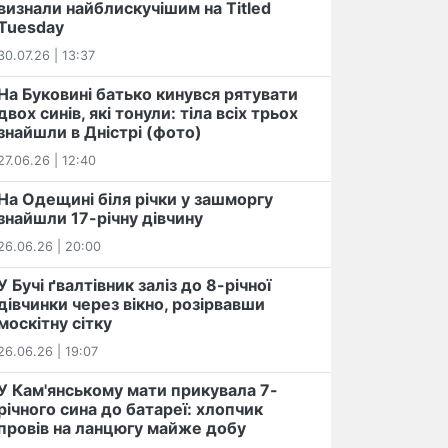
визнали найблискучішим на Titled
Tuesday
30.07.26 | 13:37
На Буковині батько кинувся рятувати
двох синів, які тонули: тіла всіх трьох
знайшли в Дністрі (фото)
27.06.26 | 12:40
На Одещині біля річки у зашморгу
знайшли 17-річну дівчину
26.06.26 | 20:00
У Бучі ґвалтівник заліз до 8-річної
дівчинки через вікно, розірвавши
москітну сітку
26.06.26 | 19:07
У Кам'янському мати прикувала 7-
річного сина до батареї: хлопчик
провів на ланцюгу майже добу