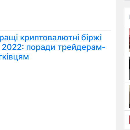
ращі криптовалютні біржі
я 2022: поради трейдерам-
тківцям