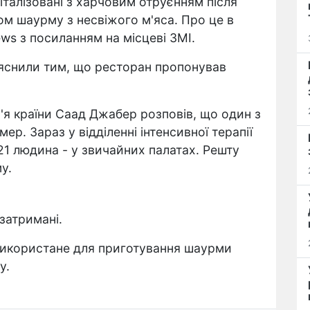
піталізовані з харчовим отруєнням після
ном шаурму з несвіжого м'яса. Про це в
s з посиланням на місцеві ЗМІ.
ояснили тим, що ресторан пропонував
'я країни Саад Джабер розповів, що один з
ер. Зараз у відділенні інтенсивної терапії
21 людина - у звичайних палатах. Решту
у.
затримані.
 використане для приготування шаурми
у.