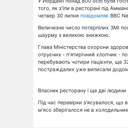
У Йорданії понад 800 осіб були гос
того, як з'їли в ресторані під Амма
четвер 30 липня
повідомляє
BBC New
Величезне число потерпілих ЗМІ п
шаурму з великою знижкою.
Глава Міністерства охорони здоров
отруєних - п'ятирічний хлопчик - пом
перебувають чотири пацієнти, ще 3
постраждалих уже виписали додом
Власник ресторану і ще дві людини 
Під час перевірки з'ясувалося, що
м'ясо зберігалося не в холодильник