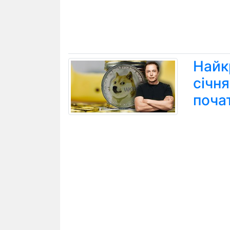
Найк
січн
поча