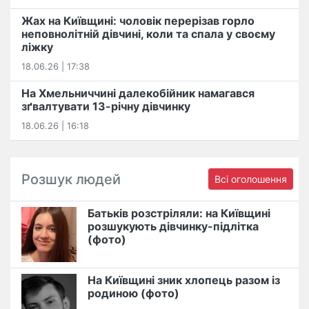
Жах на Київщині: чоловік перерізав горло
неповнолітній дівчині, коли та спала у своєму
ліжку
18.06.26 | 17:38
На Хмельниччині далекобійник намагався
зґвалтувати 13-річну дівчинку
18.06.26 | 16:18
Розшук людей
Всі оголошення
Батьків розстріляли: на Київщині
розшукують дівчинку-підлітка
(фото)
На Київщині зник хлопець разом із
родиною (фото)