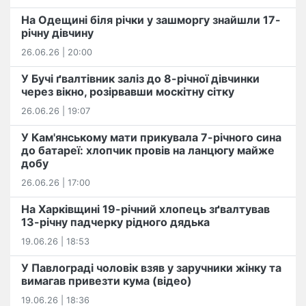
На Одещині біля річки у зашморгу знайшли 17-
річну дівчину
26.06.26 | 20:00
У Бучі ґвалтівник заліз до 8-річної дівчинки
через вікно, розірвавши москітну сітку
26.06.26 | 19:07
У Кам'янському мати прикувала 7-річного сина
до батареї: хлопчик провів на ланцюгу майже
добу
26.06.26 | 17:00
На Харківщині 19-річний хлопець​ ️зґвалтував
13-річну падчерку рідного дядька
19.06.26 | 18:53
У Павлограді чоловік взяв у заручники жінку та
вимагав привезти кума (відео)
19.06.26 | 18:36