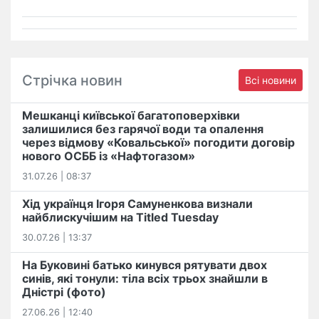
Стрічка новин
Всі новини
Мешканці київської багатоповерхівки
залишилися без гарячої води та опалення
через відмову «Ковальської» погодити договір
нового ОСББ із «Нафтогазом»
31.07.26 | 08:37
Хід українця Ігоря Самуненкова визнали
найблискучішим на Titled Tuesday
30.07.26 | 13:37
На Буковині батько кинувся рятувати двох
синів, які тонули: тіла всіх трьох знайшли в
Дністрі (фото)
27.06.26 | 12:40