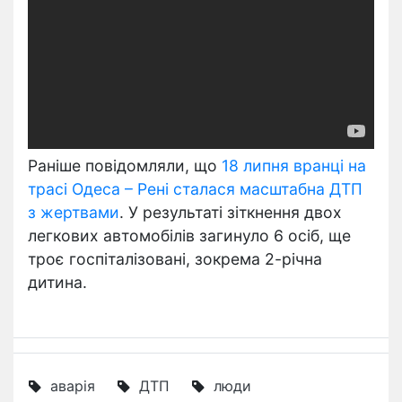
Раніше повідомляли, що
18 липня вранці на
трасі Одеса – Рені сталася масштабна ДТП
з жертвами
. У результаті зіткнення двох
легкових автомобілів загинуло 6 осіб, ще
троє госпіталізовані, зокрема 2-річна
дитина.
аварія
ДТП
люди