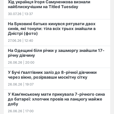
Хід українця Ігоря Самуненкова визнали
найблискучішим на Titled Tuesday
30.07.26 | 13:37
На Буковині батько кинувся рятувати двох
синів, які тонули: тіла всіх трьох знайшли в
Дністрі (фото)
27.06.26 | 12:40
На Одещині біля річки у зашморгу знайшли 17-
річну дівчину
26.06.26 | 20:00
У Бучі ґвалтівник заліз до 8-річної дівчинки
через вікно, розірвавши москітну сітку
26.06.26 | 19:07
У Кам'янському мати прикувала 7-річного сина
до батареї: хлопчик провів на ланцюгу майже
добу
26.06.26 | 17:00