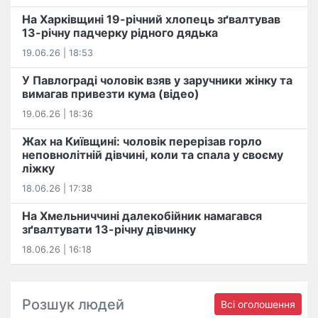
На Харківщині 19-річний хлопець​ ️зґвалтував
13-річну падчерку рідного дядька
19.06.26 | 18:53
У Павлограді чоловік взяв у заручники жінку та
вимагав привезти кума (відео)
19.06.26 | 18:36
Жах на Київщині: чоловік перерізав горло
неповнолітній дівчині, коли та спала у своєму
ліжку
18.06.26 | 17:38
На Хмельниччині далекобійник намагався
зґвалтувати 13-річну дівчинку
18.06.26 | 16:18
Розшук людей
Всі оголошення